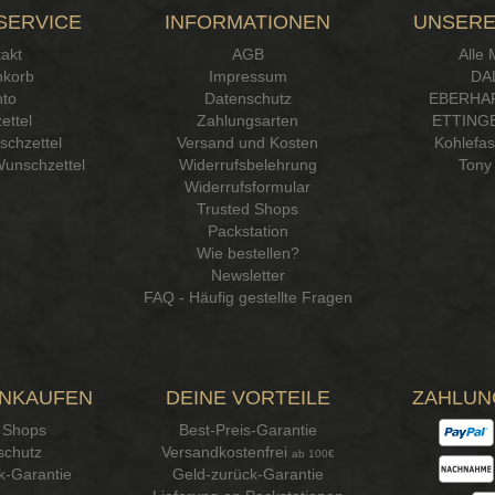
SERVICE
INFORMATIONEN
UNSERE
akt
AGB
Alle
korb
Impressum
DA
to
Datenschutz
EBERHA
ettel
Zahlungsarten
ETTINGE
chzettel
Versand und Kosten
Kohlefa
Wunschzettel
Widerrufsbelehrung
Tony 
Widerrufsformular
Trusted Shops
Packstation
Wie bestellen?
Newsletter
FAQ - Häufig gestellte Fragen
INKAUFEN
DEINE VORTEILE
ZAHLUN
 Shops
Best-Preis-Garantie
schutz
Versandkostenfrei
ab 100€
k-Garantie
Geld-zurück-Garantie