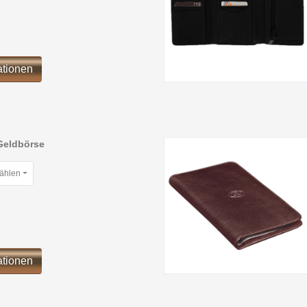
ationen
Geldbörse
wählen
ationen