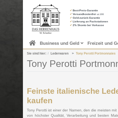
✔
Best-Preis-Garantie
✔
Versandkostenfrei
ab 100€
✔
Geld-zurück-Garantie
✔
Lieferung an Packstationen
✔
2% Skonto bei Vorkasse
Business und Geld
Freizeit und G
Sie sind hier:
Lederwaren
Tony Perotti Portmonnaies
Tony Perotti Portmon
Feinste italienische L
kaufen
Tony Perotti ist einer der Namen, den die meisten mit
von höchster Qualität, Verarbeitung und besten M