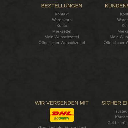
BESTELLUNGEN
KUNDEN
Kontakt
Kont
Warenkorb
Waren
Konto
Kon
Merkzettel
Merkz
Mein Wunschzettel
Mein Wuns
Öffentlicher Wunschzettel
Öffentlicher 
WIR VERSENDEN MIT
SICHER E
Trusted
Käufer
Geld-zurüc
Klimaneutraler Versand mit