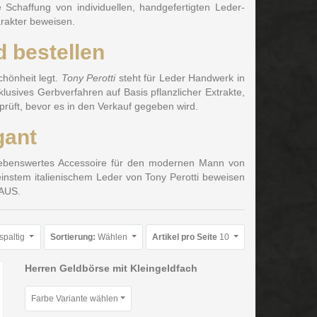
Schaffung von individuellen, handgefertigten Leder-
arakter beweisen.
 bestellen
chönheit legt.
Tony Perotti
steht für Leder Handwerk in
klusives Gerbverfahren auf Basis pflanzlicher Extrakte,
prüft, bevor es in den Verkauf gegeben wird.
gant
trebenswertes Accessoire für den modernen Mann von
instem italienischem Leder von Tony Perotti beweisen
HAUS.
spaltig
Sortierung:
Wählen
Artikel pro Seite
10
Herren Geldbörse mit Kleingeldfach
Farbe Variante wählen