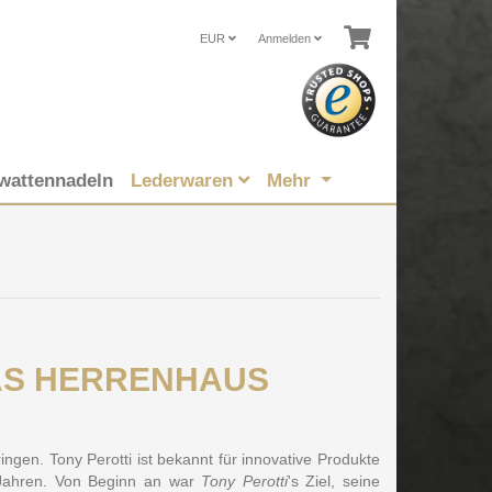
EUR
Anmelden
wattennadeln
Lederwaren
Mehr
i DAS HERRENHAUS
ngen. Tony Perotti ist bekannt für innovative Produkte
 Jahren. Von Beginn an war
Tony Perotti
's Ziel, seine