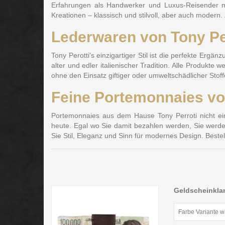
Erfahrungen als Handwerker und Luxus-Reisender mit
Kreationen – klassisch und stilvoll, aber auch moder
Lederwaren von Tony Per
Tony Perotti's einzigartiger Stil ist die perfekte Er
alter und edler italienischer Tradition. Alle Produkte
ohne den Einsatz giftiger oder umweltschädlicher Stof
Feine Portemonnaies von 
Portemonnaies aus dem Hause Tony Perroti nicht ei
heute. Egal wo Sie damit bezahlen werden, Sie werde
Sie Stil, Eleganz und Sinn für modernes Design. Bes
Geldscheinkla
Farbe Variante 