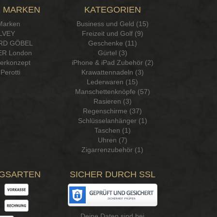
 MARKEN
KATEGORIEN
 Marken
Business und Geld (15)
LVEY
Freizeit und Golf (9)
RD GÖBEL
Geschenke (11)
R London
Gürtel (3)
serkonzept
iPhone & iPad Zubehör (2)
Perotti
Krawattennadeln (3)
Lederwaren (15)
Manschettenknöpfe (57)
Rasieren (3)
Regenschirme (37)
Schlüsselanhänger (1)
Taschen (1)
Uhren (7)
Zigarrenzubehör (1)
GSARTEN
SICHER DURCH SSL
Deine Daten sind bei