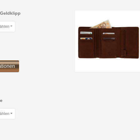
 Geldklipp
wählen
ationen
se
wählen