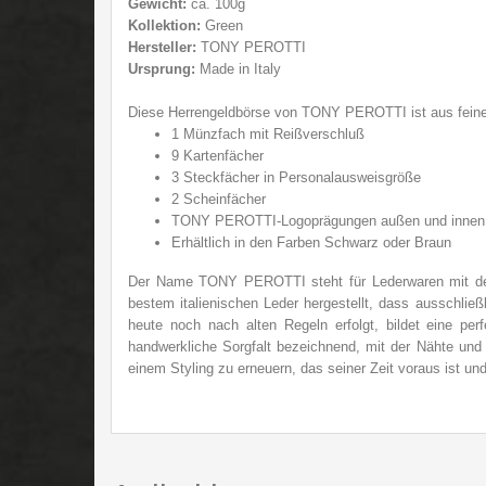
Gewicht:
ca. 100g
Kollektion:
Green
Hersteller:
TONY PEROTTI
Ursprung:
Made in Italy
Diese Herrengeldbörse von TONY PEROTTI ist aus feinem i
1 Münzfach mit Reißverschluß
9 Kartenfächer
3 Steckfächer in Personalausweisgröße
2 Scheinfächer
TONY PEROTTI-Logoprägungen außen und innen
Erhältlich in den Farben Schwarz oder Braun
Der Name TONY PEROTTI steht für Lederwaren mit d
bestem italienischen Leder hergestellt, dass ausschlie
heute noch nach alten Regeln erfolgt, bildet eine p
handwerkliche Sorgfalt bezeichnend, mit der Nähte und 
einem Styling zu erneuern, das seiner Zeit voraus ist un