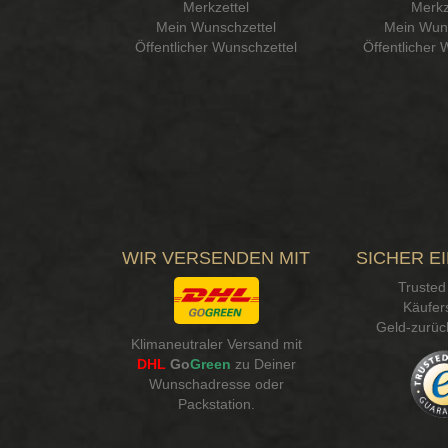
Merkzettel
Merkz
Mein Wunschzettel
Mein Wuns
Öffentlicher Wunschzettel
Öffentlicher 
WIR VERSENDEN MIT
SICHER E
Trusted
Käufer
Geld-zurüc
Klimaneutraler Versand mit
DHL
Go
Green
zu Deiner
Wunschadresse oder
Packstation
.