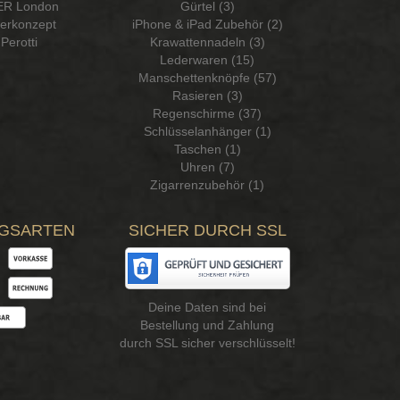
R London
Gürtel (3)
serkonzept
iPhone & iPad Zubehör (2)
Perotti
Krawattennadeln (3)
Lederwaren (15)
Manschettenknöpfe (57)
Rasieren (3)
Regenschirme (37)
Schlüsselanhänger (1)
Taschen (1)
Uhren (7)
Zigarrenzubehör (1)
GSARTEN
SICHER DURCH SSL
Deine Daten sind bei
Bestellung und Zahlung
durch SSL sicher verschlüsselt!