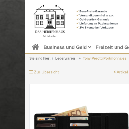
✔
Best-Preis-Garantie
✔
Versandkostenfrei
ab 100€
✔
Geld-zurück-Garantie
✔
Lieferung an Packstationen
✔
2% Skonto bei Vorkasse
Business und Geld
Freizeit und G
Sie sind hier:
Lederwaren
Tony Perotti Portmonnaies
Zur Übersicht
Artikel