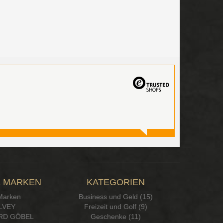
 MARKEN
KATEGORIEN
 Marken
Business und Geld (15)
LVEY
Freizeit und Golf (9)
RD GÖBEL
Geschenke (11)