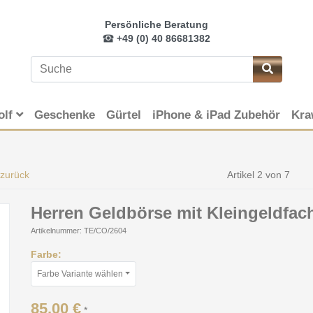
Persönliche Beratung
+49 (0) 40 86681382
olf
Geschenke
Gürtel
iPhone & iPad Zubehör
Kra
 zurück
Artikel 2 von 7
Herren Geldbörse mit Kleingeldfac
Artikelnummer: TE/CO/2604
Farbe:
Farbe Variante wählen
85,00 €
*