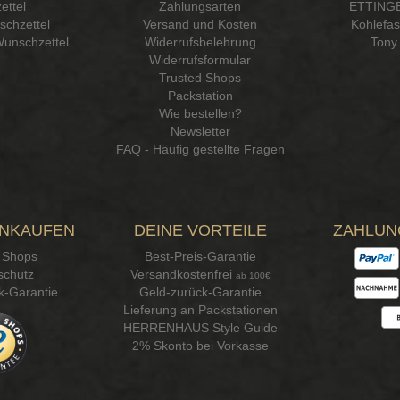
ettel
Zahlungsarten
ETTINGE
chzettel
Versand und Kosten
Kohlefa
Wunschzettel
Widerrufsbelehrung
Tony 
Widerrufsformular
Trusted Shops
Packstation
Wie bestellen?
Newsletter
FAQ - Häufig gestellte Fragen
INKAUFEN
DEINE VORTEILE
ZAHLUN
 Shops
Best-Preis-Garantie
schutz
Versandkostenfrei
ab 100€
k-Garantie
Geld-zurück-Garantie
Lieferung an Packstationen
HERRENHAUS Style Guide
2% Skonto bei Vorkasse