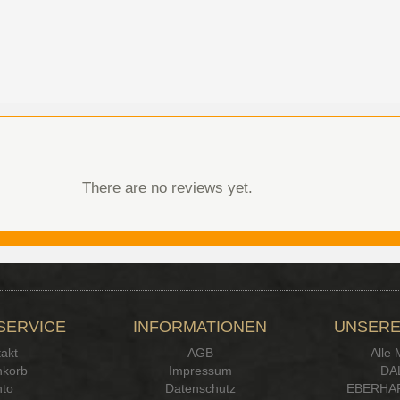
There are no reviews yet.
SERVICE
INFORMATIONEN
UNSERE
akt
AGB
Alle
korb
Impressum
DA
to
Datenschutz
EBERHA