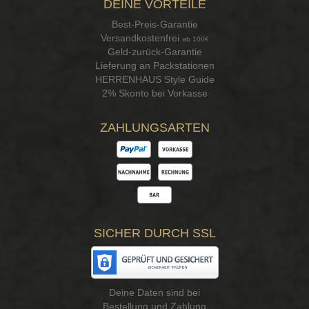
DEINE VORTEILE
Best-Preis-Garantie
Versandkostenfrei
ab 100€
Geld-zurück-Garantie
Lieferung an Packstationen
HERRENHAUS Style Guide
2% Skonto bei Vorkasse
ZAHLUNGSARTEN
SICHER DURCH SSL
Deine Daten sind bei
Bestellung und Zahlung