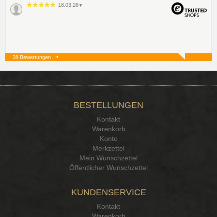
18.03.26
▼
38 Bewertungen
19.12.25
▼
BESTELLUNGEN
15.12.25
▼
Kontakt
Kontakt Ehrlichkeit
Warenkorb
Konto
Merkzettel
Mein Wunschzettel
Öffentlicher Wunschzettel
KUNDENSERVICE
Kontakt
Warenkorb