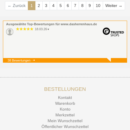
Wei
← Zurück
1
2
3
4
5
6
7
8
9
10
Weiter →
Ausgewählte Top-Bewertungen für www.dasherrenhaus.de
18.03.26
▼
38 Bewertungen
19.12.25
▼
BESTELLUNGEN
15.12.25
▼
Kontakt
Kontakt Ehrlichkeit
Warenkorb
Konto
Merkzettel
Mein Wunschzettel
Öffentlicher Wunschzettel