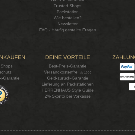
Trusted Shops
Packstation
Wie bestellen?
Newsletter
FAQ - Häufig gestellte Fragen
INKAUFEN
DEINE VORTEILE
ZAHLUN
 Shops
Best-Preis-Garantie
schutz
Versandkostenfrei
ab 100€
k-Garantie
Geld-zurück-Garantie
Lieferung an Packstationen
HERRENHAUS Style Guide
2% Skonto bei Vorkasse