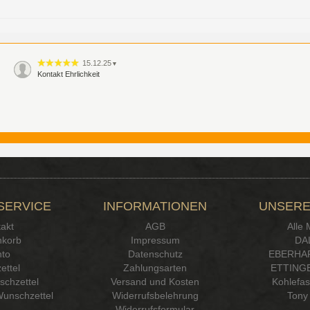
15.12.25
▼
Kontakt Ehrlichkeit
SERVICE
INFORMATIONEN
UNSERE
akt
AGB
Alle
korb
Impressum
DA
to
Datenschutz
EBERHA
ettel
Zahlungsarten
ETTINGE
chzettel
Versand und Kosten
Kohlefa
Wunschzettel
Widerrufsbelehrung
Tony 
Widerrufsformular