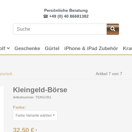
Persönliche Beratung
+49 (0) 40 86681382
olf
Geschenke
Gürtel
iPhone & iPad Zubehör
Kra
 zurück
Artikel 7 von 7
Kleingeld-Börse
Artikelnummer: TE/KG/351
Farbe:
Farbe Variante wählen
32,50 €
*