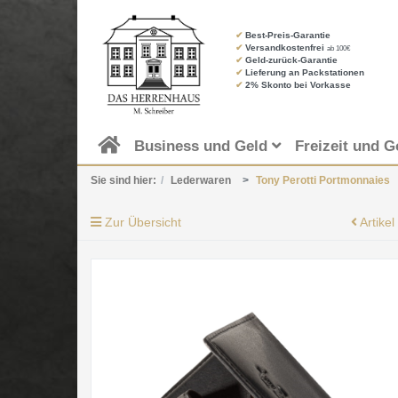
✔
Best-Preis-Garantie
✔
Versandkostenfrei
ab 100€
✔
Geld-zurück-Garantie
✔
Lieferung an Packstationen
✔
2% Skonto bei Vorkasse
Business und Geld
Freizeit und G
Sie sind hier:
Lederwaren
Tony Perotti Portmonnaies
Zur Übersicht
Artikel