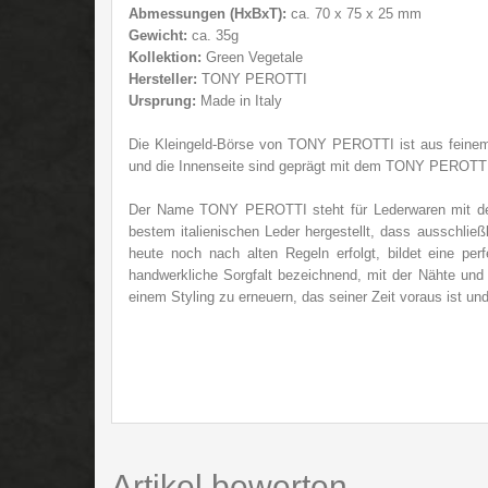
Abmessungen (HxBxT):
ca. 70 x 75 x 25 mm
Gewicht:
ca. 35g
Kollektion:
Green Vegetale
Hersteller:
TONY PEROTTI
Ursprung:
Made in Italy
Die Kleingeld-Börse von TONY PEROTTI ist aus feinem i
und die Innenseite sind geprägt mit dem TONY PEROTTI-
Der Name TONY PEROTTI steht für Lederwaren mit d
bestem italienischen Leder hergestellt, dass ausschlie
heute noch nach alten Regeln erfolgt, bildet eine p
handwerkliche Sorgfalt bezeichnend, mit der Nähte und 
einem Styling zu erneuern, das seiner Zeit voraus ist un
Artikel bewerten