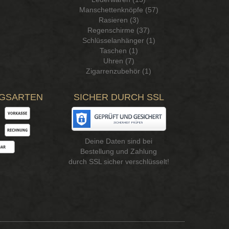
Manschettenknöpfe (57)
Rasieren (3)
Regenschirme (37)
Schlüsselanhänger (1)
Taschen (1)
Uhren (7)
Zigarrenzubehör (1)
GSARTEN
SICHER DURCH SSL
Deine Daten sind bei
Bestellung und Zahlung
durch SSL sicher verschlüsselt!