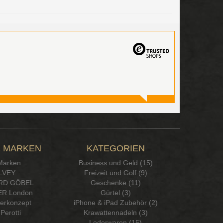
 MARKEN
KATEGORIEN
 Marken
Business und Geld (15)
LVEY
Freizeit und Golf (9)
RD GÖBEL
Geschenke (11)
R London
Gürtel (3)
serkonzept
iPhone & iPad Zubehör (2)
Perotti
Krawattennadeln (3)
Lederwaren (15)