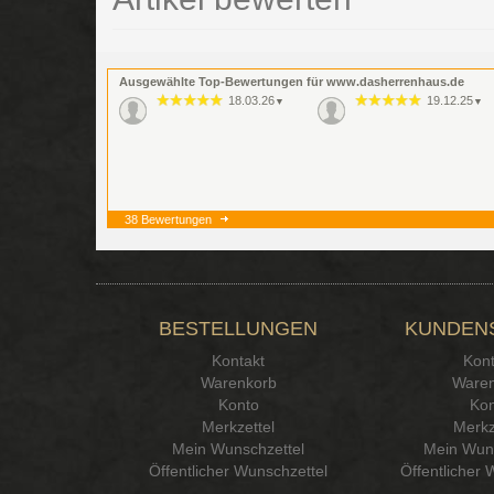
Ausgewählte Top-Bewertungen für www.dasherrenhaus.de
18.03.26
19.12.25
▼
▼
38 Bewertungen
BESTELLUNGEN
KUNDEN
Kontakt
Kont
Warenkorb
Waren
Konto
Kon
Merkzettel
Merkz
Mein Wunschzettel
Mein Wuns
Öffentlicher Wunschzettel
Öffentlicher 