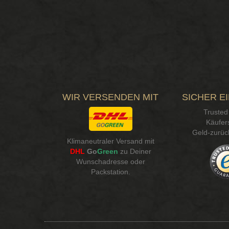
WIR VERSENDEN MIT
SICHER E
Trusted
Käufer
Geld-zurüc
Klimaneutraler Versand mit
DHL
Go
Green
zu Deiner
Wunschadresse oder
Packstation
.