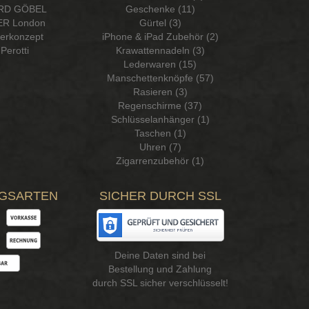
RD GÖBEL
Geschenke (11)
R London
Gürtel (3)
serkonzept
iPhone & iPad Zubehör (2)
Perotti
Krawattennadeln (3)
Lederwaren (15)
Manschettenknöpfe (57)
Rasieren (3)
Regenschirme (37)
Schlüsselanhänger (1)
Taschen (1)
Uhren (7)
Zigarrenzubehör (1)
GSARTEN
SICHER DURCH SSL
Deine Daten sind bei
Bestellung und Zahlung
durch SSL sicher verschlüsselt!