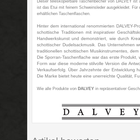
Dieser teleskopierbare Taschenbecher von DALVEY ist aus
ist das Etui mit feinem Schweinsleder ausgekleidet. Fü
erhältlichen Taschenflaschen.
Hinter dem international renommierten DALVEY-Prod
schottische Traditionen mit inspirativer Geschäft
Handwerkskunst und demonstriert, wie durch Kreati
schottischer Dudelsackmusik. Das Unternehmen wur
traditionellen schottischen Musikinstrumentes, de
Die Sporran-Taschenflache war das erste Produkt, w
Form war diese moderne stilvolle Version die Antwo
Verkaufserfolg. Über Jahrzehnte der Entwicklung
Die Marke bietet heute eine unerreichte Qualität, Fu
Wie alle Produkte von
DALVEY
in repräsentativer Ges