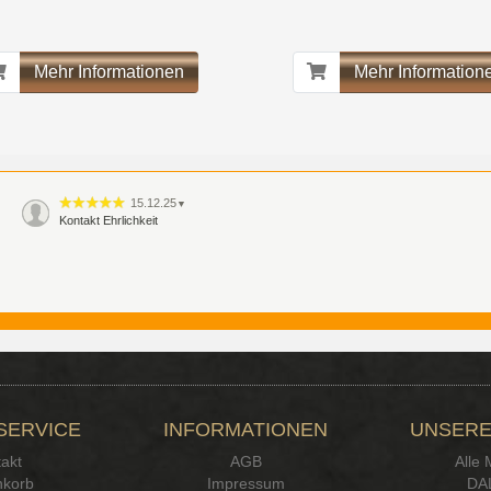
Mehr Informationen
Mehr Information
15.12.25
▼
Kontakt Ehrlichkeit
SERVICE
INFORMATIONEN
UNSERE
akt
AGB
Alle
korb
Impressum
DA