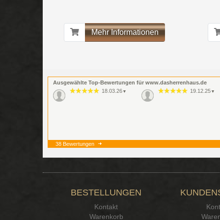
Mehr Informationen
Ausgewählte Top-Bewertungen für www.dasherrenhaus.de
18.03.26
19.12.25
▼
▼
38 Bewertungen
BESTELLUNGEN
KUNDEN
Kontakt
Kont
Warenkorb
Waren