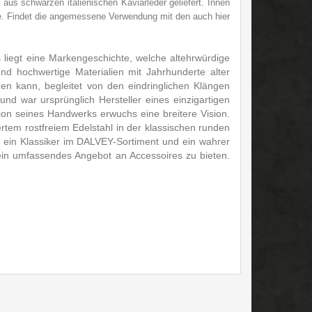
aus schwarzen italienischen Kaviarleder geliefert. Innen
re. Findet die angemessene Verwendung mit den auch hier
 liegt eine Markengeschichte, welche altehrwürdige
und hochwertige Materialien mit Jahrhunderte alter
hen kann, begleitet von den eindringlichen Klängen
d war ursprünglich Hersteller eines einzigartigen
ion seines Handwerks erwuchs eine breitere Vision.
rtem rostfreiem Edelstahl in der klassischen runden
em ein Klassiker im DALVEY-Sortiment und ein wahrer
in umfassendes Angebot an Accessoires zu bieten.