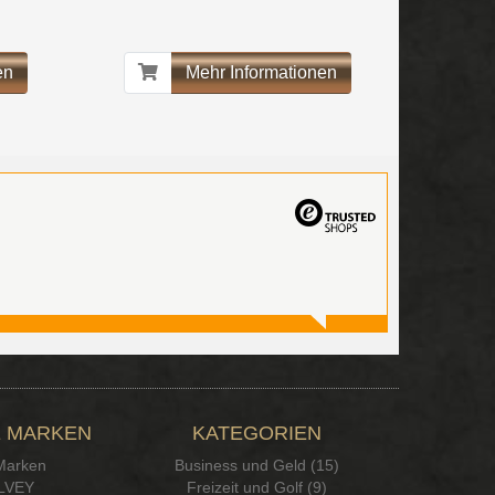
en
Mehr Informationen
 MARKEN
KATEGORIEN
 Marken
Business und Geld (15)
LVEY
Freizeit und Golf (9)