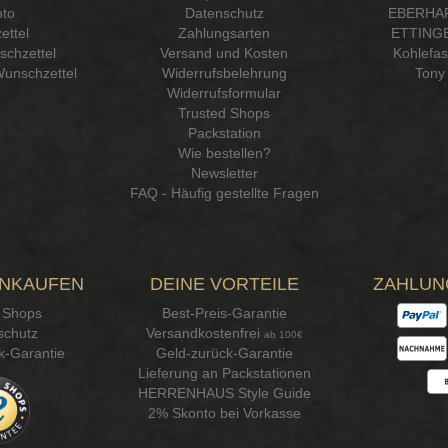
to
Datenschutz
EBERHA
ettel
Zahlungsarten
ETTINGE
chzettel
Versand und Kosten
Kohlefa
Wunschzettel
Widerrufsbelehrung
Tony 
Widerrufsformular
Trusted Shops
Packstation
Wie bestellen?
Newsletter
FAQ - Häufig gestellte Fragen
INKAUFEN
DEINE VORTEILE
ZAHLUN
 Shops
Best-Preis-Garantie
schutz
Versandkostenfrei
ab 100€
k-Garantie
Geld-zurück-Garantie
Lieferung an Packstationen
HERRENHAUS Style Guide
2% Skonto bei Vorkasse