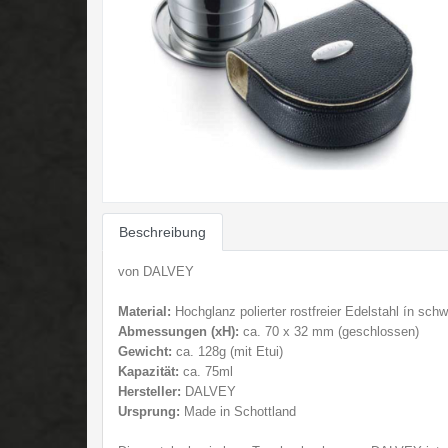
Beschreibung
von DALVEY
Material:
Hochglanz polierter rostfreier E
delstahl ín sch
Abmessungen (
xH):
ca. 70 x 32 mm (geschlossen)
Gewicht:
ca. 128g (mit Etui)
Kapazität:
ca. 75ml
Hersteller:
DALVEY
Ursprung:
Made in Schottland