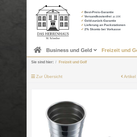
✔
Best-Preis-Garantie
✔
Versandkostenfrei
ab 100€
✔
Geld-zurück-Garantie
✔
Lieferung an Packstationen
✔
2% Skonto bei Vorkasse
Business und Geld
Freizeit und G
Sie sind hier:
Freizeit und Golf
Zur Übersicht
Artikel