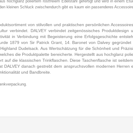
 hochglanz poliertem rostfreiem Edelstahl gefertigt und wird in einem Etui 
r den kleinen Schluck zwischendurch gibt es kaum ein passenderes Accessoi
uktsortiment von stilvollen und praktischen persönlichen Accessoires
skultur verbindet. DALVEY verbindet zeitgenössisches Produktdesign 
vität in Verbindung mit Begeisterung eine Erfolgsgeschichte entste
de 1879 von Sir Patrick Grant, 14. Baronet von Dalvey gegründet un
m Highland Dudelsack. Aus Wertschätzung für die Schönheit und Präzis
elches die Produktpalette bereicherte. Hergestellt aus hochglanz polie
rt auf die klassischen Trinkflaschen. Diese Taschenflasche ist seitd
 hat DALVEY danach gestrebt dem anspruchsvollen modernen Herren e
nktionalität und Bandbreite.
chenkverpackung.