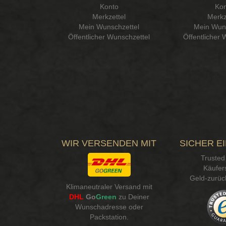
Konto
Kon
Merkzettel
Merkz
Mein Wunschzettel
Mein Wuns
Öffentlicher Wunschzettel
Öffentlicher 
WIR VERSENDEN MIT
SICHER E
Trusted
Käufer
Geld-zurüc
Klimaneutraler Versand mit
DHL
Go
Green
zu Deiner
Wunschadresse oder
Packstation
.