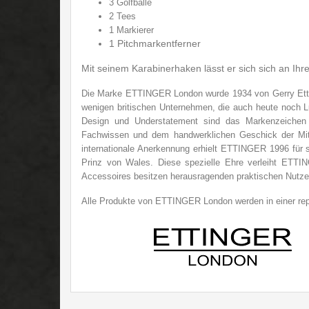
3 Golfbälle
2 Tees
1 Markierer
1 Pitchmarkentferner
Mit seinem Karabinerhaken lässt er sich sich an Ihr
Die Marke ETTINGER London wurde 1934 von Gerry Etting
wenigen britischen Unternehmen, die
auch heute no
ch L
Design und Understatement sind das Markenzeichen di
Fachwissen und dem handwerklichen Geschick der Mitar
internationale Anerkennung erhielt ETTINGER 1996 für s
Prinz von Wales. Diese spezielle Ehre verleiht ETTI
Accessoires besitzen herausragenden praktischen Nutz
Alle Produkte von ETTINGER London werden in einer repr