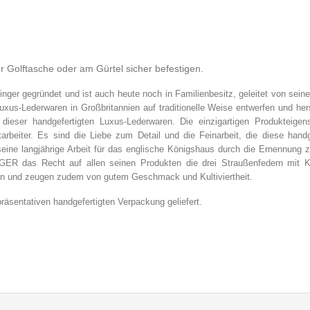
er Golftasche oder am Gürtel sicher befestigen.
er gegründet und ist auch heute noch in Familienbesitz, geleitet von seine
uxus-Lederwaren in Großbritannien auf traditionelle Weise entwerfen und herst
eser handgefertigten Luxus-Lederwaren. Die einzigartigen Produkteigen
beiter. Es sind die Liebe zum Detail und die Feinarbeit, die diese handg
eine langjährige Arbeit für das englische Königshaus durch die Ernennung z
NGER das Recht auf allen seinen Produkten die drei Straußenfedern mit 
en und zeugen zudem von gutem Geschmack und Kultiviertheit.
äsentativen handgefertigten Verpackung geliefert.