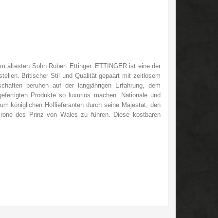
m ältesten Sohn Robert Ettinger. ETTINGER ist eine der
ellen. Britischer Stil und Qualität gepaart mit zeitlosem
schaften beruhen auf der langjährigen Erfahrung, dem
efertigten Produkte so luxuriös machen. Nationale und
um königlichen Hoflieferanten durch seine Majestät, den
Krone des Prinz von Wales zu führen. Diese kostbaren