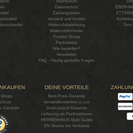
korb
Impressum
DA
to
Datenschutz
EBERHA
ettel
Zahlungsarten
ETTINGE
chzettel
Versand und Kosten
Kohlefa
Wunschzettel
Widerrufsbelehrung
Tony 
Widerrufsformular
Trusted Shops
Packstation
Wie bestellen?
Newsletter
FAQ - Häufig gestellte Fragen
INKAUFEN
DEINE VORTEILE
ZAHLUN
 Shops
Best-Preis-Garantie
schutz
Versandkostenfrei
ab 100€
k-Garantie
Geld-zurück-Garantie
Lieferung an Packstationen
HERRENHAUS Style Guide
2% Skonto bei Vorkasse