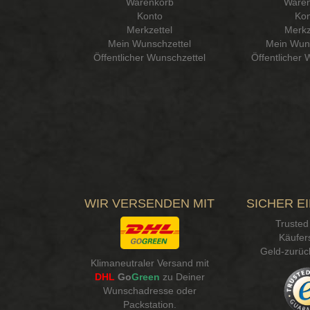
Warenkorb
Waren
Konto
Kon
Merkzettel
Merkz
Mein Wunschzettel
Mein Wuns
Öffentlicher Wunschzettel
Öffentlicher 
WIR VERSENDEN MIT
SICHER E
Trusted
Käufer
Geld-zurüc
Klimaneutraler Versand mit
DHL
Go
Green
zu Deiner
Wunschadresse oder
Packstation
.