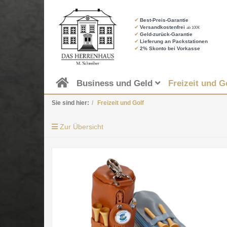
✔
Best-Preis-Garantie
✔
Versandkostenfrei
ab 100€
✔
Geld-zurück-Garantie
✔
Lieferung an Packstationen
✔
2% Skonto bei Vorkasse
Business und Geld
Freizeit und G
Sie sind hier:
Freizeit und Golf
Zur Übersicht