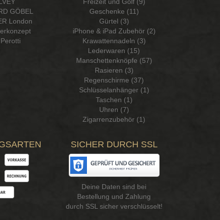
LVEY
Freizeit und Golf (9)
RD GÖBEL
Geschenke (11)
R London
Gürtel (3)
serkonzept
iPhone & iPad Zubehör (2)
Perotti
Krawattennadeln (3)
Lederwaren (15)
Manschettenknöpfe (57)
Rasieren (3)
Regenschirme (37)
Schlüsselanhänger (1)
Taschen (1)
Uhren (7)
Zigarrenzubehör (1)
GSARTEN
SICHER DURCH SSL
Deine Daten sind bei
Bestellung und Zahlung
durch SSL sicher verschlüsselt!