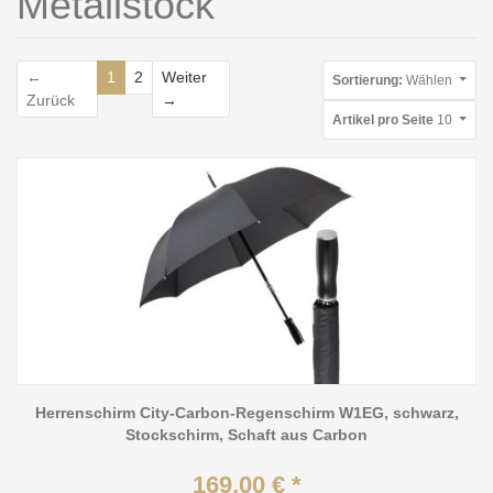
Metallstock
←
1
2
Weiter
Sortierung:
Wählen
Weiter
Zurück
→
Artikel pro Seite
10
Herrenschirm City-Carbon-Regenschirm W1EG, schwarz,
Stockschirm, Schaft aus Carbon
169,00 € *