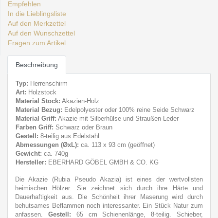
Empfehlen
In die Lieblingsliste
Auf den Merkzettel
Auf den Wunschzettel
Fragen zum Artikel
Beschreibung
Typ:
Herrenschirm
Art:
Holzstock
Material Stock:
Akazien-Holz
Material Bezug:
Edelpolyester oder 100% reine Seide Schwarz
Material Griff:
Akazie mit Silberhülse und Straußen-Leder
Farben Griff:
Schwarz oder Braun
Gestell:
8-teilig aus Edelstahl
Abmessungen (ØxL):
ca. 113 x 93 cm (geöffnet)
Gewicht:
ca. 740g
Hersteller:
EBERHARD GÖBEL GMBH & CO. KG
Die Akazie (Rubia Pseudo Akazia) ist eines der wertvollsten
heimischen Hölzer. Sie zeichnet sich durch ihre Härte und
Dauerhaftigkeit aus. Die Schönheit ihrer Maserung wird durch
behutsames Beflammen noch interessanter. Ein Stück Natur zum
anfassen.
Gestell:
65 cm Schienenlänge, 8-teilig. Schieber,