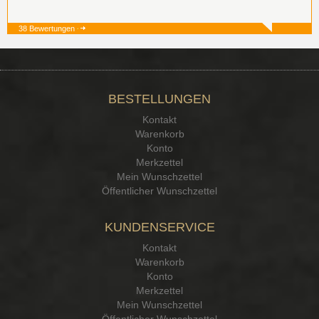
38 Bewertungen
19.12.25
▼
BESTELLUNGEN
15.12.25
▼
Kontakt
Kontakt Ehrlichkeit
Warenkorb
Konto
Merkzettel
Mein Wunschzettel
Öffentlicher Wunschzettel
KUNDENSERVICE
Kontakt
Warenkorb
Konto
Merkzettel
Mein Wunschzettel
Öffentlicher Wunschzettel