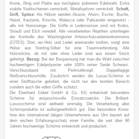
Krone, Ring und Platte aus hochglanz poliertem Edelstahl. Extra
stabile Stahlschienen vernickelt, Metallspitzen vernickelt.
Schaft,
Griff, Spitze:
Als Hölzer werden Akazie, Ahorn, Esche, Buche,
Hasel, Kastanie, Kirsche, Malacca oder Palisander eingesetzt -
alle mit Hornzwinge. Die Griffe in Lederversion sind mit Kroko,
Strauß und Elch veredelt. Alle verarbeiteten Reptilien unterliegen
der Kontrolle des Washingtoner Artenschutzuebereinkommens
(CITES). Dort, wo Holz und Leder aneinander stoßen, sorgt eine
Hülse aus Sterling-Silber für eine Traumverbindung. Alle
Holzstöcke, ob mit oder ohne Leder sind aus einem Stück
gefertigt.
Bezug:
Bei der Bespannung hat man die Wahl zwischen
hochwertigem Edelpolyester oder 100% reiner Seide Schwarz.
Verschlussband mit Perlmuttknopf. Doppellagige
Reißverschlusshülle. Zusätzlich werden die Luxus-Schirme in
einer Stofftasche geliefert, die nicht nur den textilen Bereich
sondern auch die edlen Griffe schützt.
Die Eberhard Göbel GmbH & Co. KG entwickelt besondere
Schirme für anspruchsvolle Einsatzzwecke. Die Brillant-
Luxusschirme sind weltweit einmalig. Die Verarbeitung aller
Schirmprodukte ist außergewöhnlich gut. Das besondere Know-
how des international tätigen Unternehmens aus Ulm basiert auf
dem reichen Erfahrungsschatz einer Familie, die seit über 90
Jahren hochwertige Schirme entwickelt und produziert.