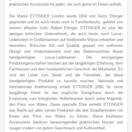
praktisches Accessoire für jeden, der sich gerne im Freien aufhält.
Die Marke ETTINGER London wurde 1934 von Gerry Ettinger
gegründet und ist auch heute noch in Familienbesitz, geleitet von
seinem ältesten Sohn Robert Ettinger. ETTINGER ist eine der
wenigen britischen Unternehmen, die auch heute noch Luxus-
Lederwaren in Großbritannien auf traditionelle Weise entwerfen und
herstellen. Britischer Stil und Qualität gepaart mit zeitlosem
Design und Understatement sind das Markenzeichen dieser
handgefertigten Luxus-Lederwaren. Die einzigartigen
Produkteigenschaften beruhen auf der langjährigen Erfahrung, dem
Fachwissen und dem handwerklichen Geschick der Mitarbeiter. Es
sind die Liebe zum Detail und die Feinarbeit, die diese
handgefertigten Produkte so luxuriös machen. Nationale und
internationale Anerkennung erhielt ETTINGER 1996 für seine
langjährige Arbeit für das englische Königshaus durch die
Ernennung zum königlichen Hoflieferanten durch seine Majestät,
den Prinz von Wales. Diese spezielle Ehre verleiht ETTINGER
das Recht auf allen seinen Produkten die drei Straußenfedern mit
Krone des Prinz von Wales zu führen. Diese kostbaren
Accessoires besitzen herausragenden praktischen Nutzen und
zeugen zudem von gutem Geschmack und Kultiviertheit.