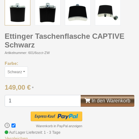
Ettinger Taschenflasche CAPTIVE
Schwarz
Artikelnummer: 601/6ozct-ZW
Farbe:
Schwarz
149,00 €
*
In den Warenkorb
?
Warenkorb in PayPal anzeigen
Auf Lager
Lieferzeit: 1 - 3 Tage
Vergleichen