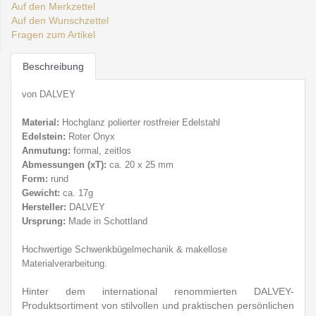
Auf den Merkzettel
Auf den Wunschzettel
Fragen zum Artikel
Beschreibung
von DALVEY
Material:
Hochglanz polierter rostfreier E
delstahl
Edelstein:
Roter Onyx
Anmutung:
formal, zeitlos
Abmessungen (
xT):
ca. 20 x 25 mm
Form:
rund
Gewicht:
ca. 17g
Hersteller:
DALVEY
Ursprung:
Made in Schottland
Hochwertige Schwenkbü
gelmechanik & makellose
Materialverarbeitung.
Hinter dem international renommierten DALVEY-
Produktsortiment von stilvollen und praktischen persönlichen