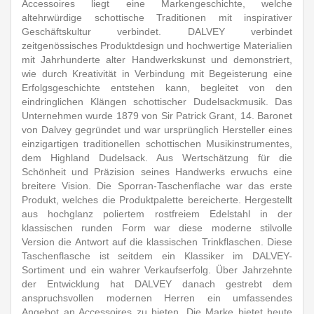
Accessoires liegt eine Markengeschichte, welche
altehrwürdige schottische Traditionen mit inspirativer
Geschäftskultur verbindet. DALVEY verbindet
zeitgenössisches Produktdesign und hochwertige Materialien
mit Jahrhunderte alter Handwerkskunst und demonstriert,
wie durch Kreativität in Verbindung mit Begeisterung eine
Erfolgsgeschichte entstehen kann, begleitet von den
eindringlichen Klängen schottischer Dudelsackmusik. Das
Unternehmen wurde 1879 von Sir Patrick Grant, 14. Baronet
von Dalvey gegründet und war ursprünglich Hersteller eines
einzigartigen traditionellen schottischen Musikinstrumentes,
dem Highland Dudelsack. Aus Wertschätzung für die
Schönheit und Präzision seines Handwerks erwuchs eine
breitere Vision. Die Sporran-Taschenflache war das erste
Produkt, welches die Produktpalette bereicherte. Hergestellt
aus hochglanz poliertem rostfreiem Edelstahl in der
klassischen runden Form war diese moderne stilvolle
Version die Antwort auf die klassischen Trinkflaschen. Diese
Taschenflasche ist seitdem ein Klassiker im DALVEY-
Sortiment und ein wahrer Verkaufserfolg. Über Jahrzehnte
der Entwicklung hat DALVEY danach gestrebt dem
anspruchsvollen modernen Herren ein umfassendes
Angebot an Accessoires zu bieten. Die Marke bietet heute