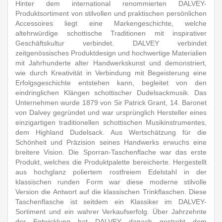
Hinter dem international renommierten DALVEY-
Produktsortiment von stilvollen und praktischen persönlichen
Accessoires liegt eine Markengeschichte, welche
altehrwürdige schottische Traditionen mit inspirativer
Geschäftskultur verbindet. DALVEY verbindet
zeitgenössisches Produktdesign und hochwertige Materialien
mit Jahrhunderte alter Handwerkskunst und demonstriert,
wie durch Kreativität in Verbindung mit Begeisterung eine
Erfolgsgeschichte entstehen kann, begleitet von den
eindringlichen Klängen schottischer Dudelsackmusik. Das
Unternehmen wurde 1879 von Sir Patrick Grant, 14. Baronet
von Dalvey gegründet und war ursprünglich Hersteller eines
einzigartigen traditionellen schottischen Musikinstrumentes,
dem Highland Dudelsack. Aus Wertschätzung für die
Schönheit und Präzision seines Handwerks erwuchs eine
breitere Vision. Die Sporran-Taschenflache war das erste
Produkt, welches die Produktpalette bereicherte. Hergestellt
aus hochglanz poliertem rostfreiem Edelstahl in der
klassischen runden Form war diese moderne stilvolle
Version die Antwort auf die klassischen Trinkflaschen. Diese
Taschenflasche ist seitdem ein Klassiker im DALVEY-
Sortiment und ein wahrer Verkaufserfolg. Über Jahrzehnte
der Entwicklung hat DALVEY danach gestrebt dem