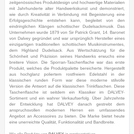
zeitgenössisches Produktdesign und hochwertige Materialien
mit Jahrhunderte alter Handwerkskunst und demonstriert,
wie durch Kreativität in Verbindung mit Begeisterung eine
Erfolgsgeschichte entstehen kann, begleitet von den
eindringlichen Klängen schottischer Dudelsackmusik. Das
Unternehmen wurde 1879 von Sir Patrick Grant, 14. Baronet
von Dalvey gegründet und war ursprünglich Hersteller eines
einzigartigen traditionellen schottischen Musikinstrumentes,
dem Highland Dudelsack. Aus Wertschätzung für die
Schönheit und Präzision seines Handwerks erwuchs eine
breitere Vision. Die Sporran-Taschenflache war das erste
Produkt, welches die Produktpalette bereicherte. Hergestellt
aus hochglanz poliertem rostfreiem Edelstahl in der
klassischen runden Form war diese moderne stilvolle
Version die Antwort auf die klassischen Trinkflaschen. Diese
Taschenflasche ist seitdem ein Klassiker im DALVEY-
Sortiment und ein wahrer Verkaufserfolg. Über Jahrzehnte
der Entwicklung hat DALVEY danach gestrebt dem
anspruchsvollen modernen Herren ein umfassendes
Angebot an Accessoires zu bieten. Die Marke bietet heute
eine unerreichte Qualität, Funktionalität und Bandbreite.