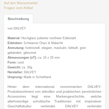
Auf den Wunschzettel
Fragen zum Artikel
Beschreibung
von DALVEY
Material:
Hochglanz polierter rostfreier E
delstahl
Edelstein:
Schwarzer Onyx & Malachit
Anmutung:
funktionell, elegant, maskulin
, lebhaft, grün
gebändert, glänzend
Abmessungen (
xT):
ca. 15 x 25 mm
Form:
rund
Gewicht:
ca. 20g
Hersteller:
DALVEY
Ursprung:
Made in Schottland
Hinter dem international renommierten DALVEY-
Produktsortiment von stilvollen und praktischen persönlichen
Accessoires liegt eine Markengeschichte, welche
altehrwürdige schottische Traditionen mit inspirativer
Geschäftskultur verbindet. DALVEY verbindet