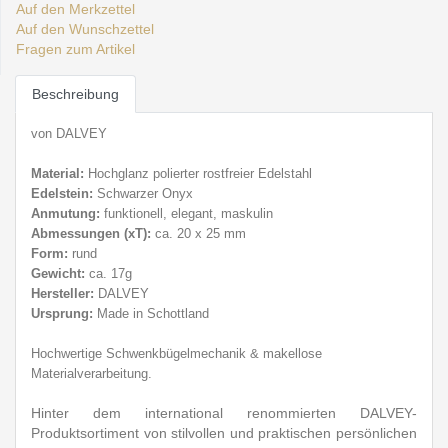
Auf den Merkzettel
Auf den Wunschzettel
Fragen zum Artikel
Beschreibung
von DALVEY
Material:
Hochglanz polierter rostfreier E
delstahl
Edelstein:
Schwarzer Onyx
Anmutung:
funktionell, elegant, maskulin
Abmessungen (
xT):
ca. 20 x 25 mm
Form:
rund
Gewicht:
ca. 17g
Hersteller:
DALVEY
Ursprung:
Made in Schottland
Hochwertige Schwenkbü
gelmechanik & makellose
Materialverarbeitung.
Hinter dem international renommierten DALVEY-
Produktsortiment von stilvollen und praktischen persönlichen