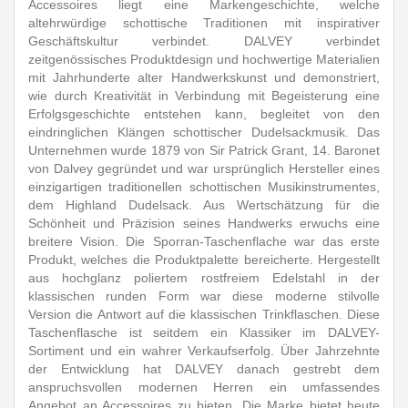
Accessoires liegt eine Markengeschichte, welche
altehrwürdige schottische Traditionen mit inspirativer
Geschäftskultur verbindet. DALVEY verbindet
zeitgenössisches Produktdesign und hochwertige Materialien
mit Jahrhunderte alter Handwerkskunst und demonstriert,
wie durch Kreativität in Verbindung mit Begeisterung eine
Erfolgsgeschichte entstehen kann, begleitet von den
eindringlichen Klängen schottischer Dudelsackmusik. Das
Unternehmen wurde 1879 von Sir Patrick Grant, 14. Baronet
von Dalvey gegründet und war ursprünglich Hersteller eines
einzigartigen traditionellen schottischen Musikinstrumentes,
dem Highland Dudelsack. Aus Wertschätzung für die
Schönheit und Präzision seines Handwerks erwuchs eine
breitere Vision. Die Sporran-Taschenflache war das erste
Produkt, welches die Produktpalette bereicherte. Hergestellt
aus hochglanz poliertem rostfreiem Edelstahl in der
klassischen runden Form war diese moderne stilvolle
Version die Antwort auf die klassischen Trinkflaschen. Diese
Taschenflasche ist seitdem ein Klassiker im DALVEY-
Sortiment und ein wahrer Verkaufserfolg. Über Jahrzehnte
der Entwicklung hat DALVEY danach gestrebt dem
anspruchsvollen modernen Herren ein umfassendes
Angebot an Accessoires zu bieten. Die Marke bietet heute