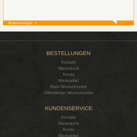
38 Bewertungen
19.12.25
▼
BESTELLUNGEN
15.12.25
▼
Kontakt
Kontakt Ehrlichkeit
Warenkorb
Konto
Merkzettel
Mein Wunschzettel
Öffentlicher Wunschzettel
KUNDENSERVICE
Kontakt
Warenkorb
Konto
Merkzettel