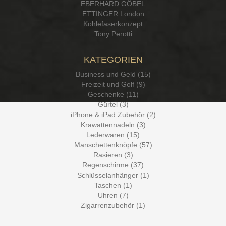
EBERHARD GÖBEL
ETTINGER London
Kohlefaserkonzept
Tony Perotti
KATEGORIEN
Business und Geld (15)
Freizeit und Golf (9)
Geschenke (11)
Gürtel (3)
iPhone & iPad Zubehör (2)
Krawattennadeln (3)
Lederwaren (15)
Manschettenknöpfe (57)
Rasieren (3)
Regenschirme (37)
Schlüsselanhänger (1)
Taschen (1)
Uhren (7)
Zigarrenzubehör (1)