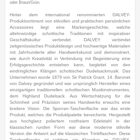
oder Braun/Grün
.
Hinter dem international renommierten DALVEY-
Produktsortiment von stilvollen und praktischen persönlichen
Accessoires liegt eine Markengeschichte, welche
altehrwürdige schottische Traditionen mit inspirativer
Geschäftskultur verbindet. DALVEY verbindet
zeitgenössisches Produktdesign und hochwertige Materialien
mit Jahrhunderte alter Handwerkskunst und demonstriert,
wie durch Kreativität in Verbindung mit Begeisterung eine
Erfolgsgeschichte entstehen kann, begleitet von den
eindringlichen Klängen schottischer Dudelsackmusik. Das
Unternehmen wurde 1879 von Sir Patrick Grant, 14. Baronet
von Dalvey gegründet und war ursprünglich Hersteller eines
einzigartigen traditionellen schottischen Musikinstrumentes,
dem Highland Dudelsack. Aus Wertschätzung für die
Schönheit und Präzision seines Handwerks erwuchs eine
breitere Vision. Die Sporran-Taschenflache war das erste
Produkt, welches die Produktpalette bereicherte. Hergestellt
aus hochglanz poliertem rostfreiem Edelstahl in der
klassischen runden Form war diese moderne stilvolle
Version die Antwort auf die klassischen Trinkflaschen. Diese
Taschenflasche ist seitdem ein Klassiker im DALVEY-