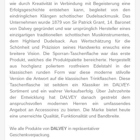
wie durch Kreativität in Verbindung mit Begeisterung eine
Erfolgsgeschichte entstehen kann, begleitet von den
eindringlichen Klängen schottischer Dudelsackmusik. Das
Unternehmen wurde 1879 von Sir Patrick Grant, 14. Baronet
von Dalvey gegründet und war ursprünglich Hersteller eines
einzigartigen traditionellen schottischen Musikinstrumentes,
dem Highland Dudelsack. Aus Wertschätzung für die
Schönheit und Präzision seines Handwerks erwuchs eine
breitere Vision. Die Sporran-Taschenflache war das erste
Produkt, welches die Produktpalette bereicherte. Hergestellt
aus hochglanz poliertem rostfreiem Edelstahl in der
klassischen runden Form war diese moderne stilvolle
Version die Antwort auf die klassischen Trinkflaschen. Diese
Taschenflasche ist seitdem ein Klassiker im DALVEY-
Sortiment und ein wahrer Verkaufserfolg. Über Jahrzehnte
der Entwicklung hat DALVEY danach gestrebt dem
anspruchsvollen modernen Herren ein umfassendes
Angebot an Accessoires zu bieten. Die Marke bietet heute
eine unerreichte Qualität, Funktionalität und Bandbreite.
Wie alle Produkte von
DALVEY
in repräsentativer
Geschenkverpackung.