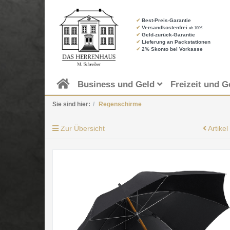
✔
Best-Preis-Garantie
✔
Versandkostenfrei
ab 100€
✔
Geld-zurück-Garantie
✔
Lieferung an Packstationen
✔
2% Skonto bei Vorkasse
Business und Geld
Freizeit und G
Sie sind hier:
Regenschirme
Zur Übersicht
Artikel