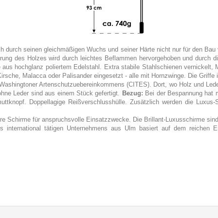
 durch seinen gleichmäßigen Wuchs und seiner Härte nicht nur für den Bau 
rung des Holzes wird durch leichtes Beflammen hervorgehoben und durch di
e aus hochglanz poliertem Edelstahl. Extra stabile Stahlschienen vernickelt, 
rsche, Malacca oder Palisander eingesetzt - alle mit Hornzwinge. Die Griffe i
des Washingtoner Artenschutzuebereinkommens (CITES). Dort, wo Holz und Leder
ohne Leder sind aus einem Stück gefertigt.
Bezug:
Bei der Bespannung hat m
tknopf. Doppellagige Reißverschlusshülle. Zusätzlich werden die Luxus-Sch
Schirme für anspruchsvolle Einsatzzwecke. Die Brillant-Luxusschirme sind w
 international tätigen Unternehmens aus Ulm basiert auf dem reichen Erf