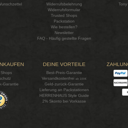
Wunschzettel
Widerrufsbelehrung
Tony 
Widerrufsformular
Trusted Shops
Packstation
Wie bestellen?
Newsletter
FAQ - Häufig gestellte Fragen
INKAUFEN
DEINE VORTEILE
ZAHLUN
 Shops
Best-Preis-Garantie
schutz
Versandkostenfrei
ab 100€
k-Garantie
Geld-zurück-Garantie
Lieferung an Packstationen
HERRENHAUS Style Guide
2% Skonto bei Vorkasse