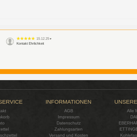
15.12.25
▼
Kontakt Ehrlichkeit
SERVICE
INFORMATIONEN
UNSERE
akt
AGB
Alle
korb
Impressum
DA
to
Datenschutz
EBERHA
ettel
Zahlungsarten
ETTINGE
chzettel
Versand und Kosten
Kohlefa