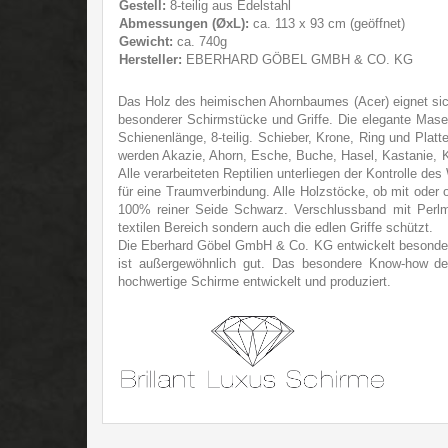
Gestell:
8-teilig aus Edelstahl
Abmessungen (ØxL):
ca. 113 x 93 cm (geöffnet)
Gewicht:
ca. 740g
Hersteller:
EBERHARD GÖBEL GMBH & CO. KG
Das Holz des heimischen Ahornbaumes (Acer) eignet sich
besonderer Schirmstücke und Griffe. Die elegante Mase
Schienenlänge, 8-teilig. Schieber, Krone, Ring und Platt
werden Akazie, Ahorn, Esche, Buche, Hasel, Kastanie, Ki
Alle verarbeiteten Reptilien unterliegen der Kontrolle 
für eine Traumverbindung. Alle Holzstöcke, ob mit oder 
100% reiner Seide Schwarz. Verschlussband mit Perlmut
textilen Bereich sondern auch die edlen Griffe schützt.
Die Eberhard Göbel GmbH & Co. KG entwickelt besondere 
ist außergewöhnlich gut. Das besondere Know-how des
hochwertige Schirme entwickelt und produziert.