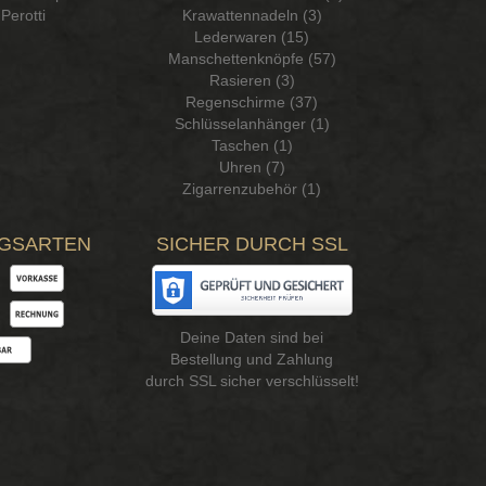
Perotti
Krawattennadeln (3)
Lederwaren (15)
Manschettenknöpfe (57)
Rasieren (3)
Regenschirme (37)
Schlüsselanhänger (1)
Taschen (1)
Uhren (7)
Zigarrenzubehör (1)
GSARTEN
SICHER DURCH SSL
Deine Daten sind bei
Bestellung und Zahlung
durch SSL sicher verschlüsselt!