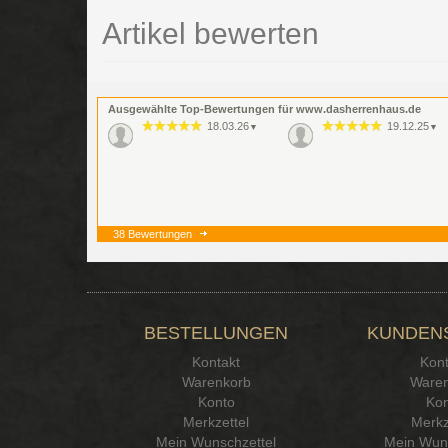
Artikel bewerten
Ausgewählte Top-Bewertungen für www.dasherrenhaus.de
18.03.26
19.12.25
▼
▼
38 Bewertungen
BESTELLUNGEN
KUNDEN
Kontakt
Kont
Warenkorb
Waren
Konto
Kon
Merkzettel
Merkz
Mein Wunschzettel
Mein Wuns