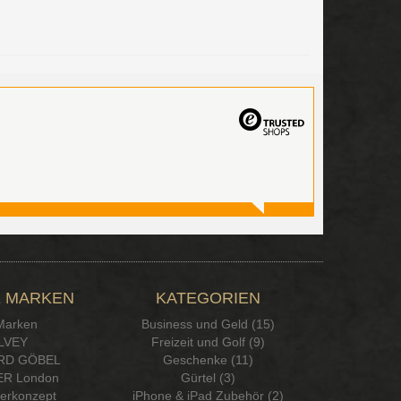
 MARKEN
KATEGORIEN
 Marken
Business und Geld (15)
LVEY
Freizeit und Golf (9)
RD GÖBEL
Geschenke (11)
R London
Gürtel (3)
serkonzept
iPhone & iPad Zubehör (2)