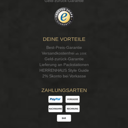
Geld-zurück-Garantie
DEINE VORTEILE
Best-Preis-Garantie
Versandkostenfrei
ab 100€
Geld-zurück-Garantie
Lieferung an Packstationen
HERRENHAUS Style Guide
2% Skonto bei Vorkasse
ZAHLUNGSARTEN