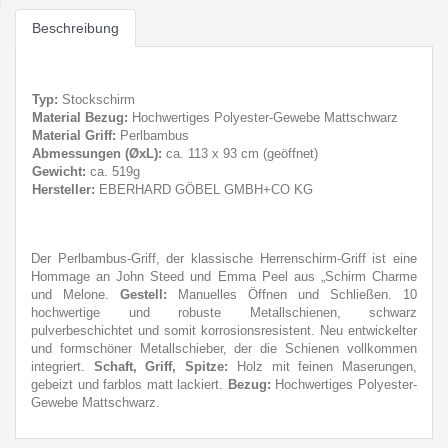
Beschreibung
Typ:
Stockschirm
Material Bezug:
Hochwertiges Polyester-Gewebe Mattschwarz
Material Griff:
Perlbambus
Abmessungen (ØxL):
ca. 113 x 93 cm (geöffnet)
Gewicht:
ca. 519g
Hersteller:
EBERHARD GÖBEL GMBH+CO KG
Der Perlbambus-Griff, der klassische Herrenschirm-Griff ist eine
Hommage an John Steed und Emma Peel aus „Schirm Charme
und Melone.
Gestell:
Manuelles Öffnen und Schließen. 10
hochwertige und robuste Metallschienen, schwarz
pulverbeschichtet und somit korrosionsresistent. Neu entwickelter
und formschöner Metallschieber, der die Schienen vollkommen
integriert.
Schaft, Griff, Spitze:
Holz mit feinen Maserungen,
gebeizt und farblos matt lackiert.
Bezug:
Hochwertiges Polyester-
Gewebe Mattschwarz.