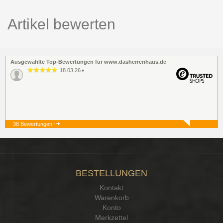
Artikel bewerten
Ausgewählte Top-Bewertungen für www.dasherrenhaus.de
18.03.26
▼
38 Bewertungen
19.12.25
▼
BESTELLUNGEN
15.12.25
▼
Kontakt
Kontakt Ehrlichkeit
Warenkorb
Konto
Merkzettel