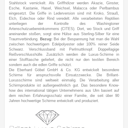
Stahlstock vernickelt. Als Griffhölzer werden Akazie, Ginster,
Esche, Kastanie, Hasel, Weichsel, Malacca oder Perlbambus
eingesetzt. Die Griffe in Lederversion sind mit Kroko, Strauß,
Elch, Eidechse oder Rind veredelt. Alle verarbeiteten Reptilien
unterliegen der Kontrolle des Washingtoner
Artenschutzuebereinkommens (CITES). Dort, wo Stock und Griff
aneinander stoßen, sorgt eine Hülse aus Sterling-Silber für eine
Traumverbindung.
Bezug:
Bei der Bespannung hat man die Wahl
zwischen hochwertigem Edelpolyester oder 100% reiner Seide
Schwarz. Verschlussband mit Perlmuttknopf. Doppellagige
Reißverschlusshülle. Zusätzlich werden die Luxus-Schirme in
einer Stofftasche geliefert, die nicht nur den textilen Bereich
sondern auch die edlen Griffe schützt.
Die Eberhard Göbel GmbH & Co. KG entwickelt besondere
Schirme für anspruchsvolle Einsatzzwecke. Die Brillant-
Luxusschirme sind weltweit einmalig. Die Verarbeitung aller
Schirmprodukte ist außergewöhnlich gut. Das besondere Know-
how des international tätigen Unternehmens aus Ulm basiert auf
dem reichen Erfahrungsschatz einer Familie, die seit über 90
Jahren hochwertige Schirme entwickelt und produziert.