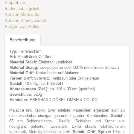
Empfehlen
In die Lieblingsliste
Auf den Merkzettel
Auf den Wunschzettel
Fragen zum Artikel
Beschreibung
Typ:
Herrenschirm
Art:
Metallstock Ø 10mm
Material Stock:
Edelstahl vernickelt
Material Bezug:
Edelpolyester oder 100% reine Seide Schwarz
Material Griff:
Kroko-Leder auf Malacca
Farben Griff:
Schwarz, Hellbraun oder Dunkelbraun
Gestell:
10-teilig aus Edelstahl
Abmessungen (ØxL):
ca. 118 x 93 cm (geöffnet)
Gewicht:
ca. 620g
Hersteller:
EBERHARD GÖBEL GMBH & CO. KG
Malacca und Kroko, zwei edelste Materialien ergänzen sich zu
einer wunderbar einzigartigen und eleganten Kombination.
Gestell:
65 cm Schienenlänge, 10-teilig. Schieber und Krone aus
hochglanz poliertem Edelstahl. Extra stabile Stahlschienen
vernickelt, Metallspitzen vernickelt.
Schaft, Griff, Spitze:
10 mm