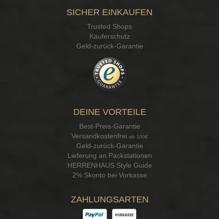
SICHER EINKAUFEN
Trusted Shops
Käuferschutz
Geld-zurück-Garantie
DEINE VORTEILE
Best-Preis-Garantie
Versandkostenfrei
ab 100€
Geld-zurück-Garantie
Lieferung an Packstationen
HERRENHAUS Style Guide
2% Skonto bei Vorkasse
ZAHLUNGSARTEN