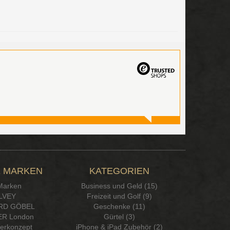
 MARKEN
KATEGORIEN
 Marken
Business und Geld (15)
LVEY
Freizeit und Golf (9)
RD GÖBEL
Geschenke (11)
R London
Gürtel (3)
serkonzept
iPhone & iPad Zubehör (2)