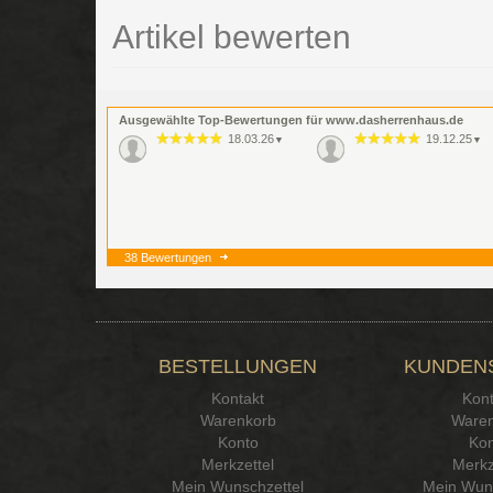
Artikel bewerten
Ausgewählte Top-Bewertungen für www.dasherrenhaus.de
18.03.26
19.12.25
▼
▼
38 Bewertungen
BESTELLUNGEN
KUNDEN
Kontakt
Kont
Warenkorb
Waren
Konto
Kon
Merkzettel
Merkz
Mein Wunschzettel
Mein Wuns