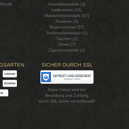
Perotti
Krawattennadeln (3)
Lederwaren (15)
Manschettenknöpfe (57)
Rasieren (3)
Regenschirme (37)
Schlüsselanhänger (1)
Taschen (1)
Uhren (7)
Zigarrenzubehör (1)
GSARTEN
SICHER DURCH SSL
Deine Daten sind bei
Bestellung und Zahlung
durch SSL sicher verschlüsselt!