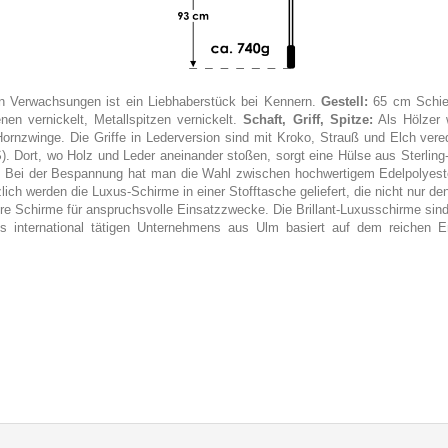
en Verwachsungen ist ein Liebhaberstück bei Kennern.
Gestell:
65 cm Schiene
nen vernickelt, Metallspitzen vernickelt.
Schaft, Griff, Spitze:
Als Hölzer 
ornzwinge. Die Griffe in Lederversion sind mit Kroko, Strauß und Elch veredel
ort, wo Holz und Leder aneinander stoßen, sorgt eine Hülse aus Sterling-S
:
Bei der Bespannung hat man die Wahl zwischen hochwertigem Edelpolyeste
ch werden die Luxus-Schirme in einer Stofftasche geliefert, die nicht nur den
Schirme für anspruchsvolle Einsatzzwecke. Die Brillant-Luxusschirme sind w
 international tätigen Unternehmens aus Ulm basiert auf dem reichen Erf