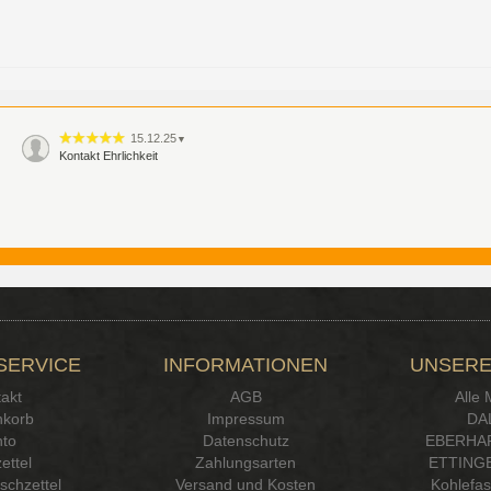
15.12.25
▼
Kontakt Ehrlichkeit
SERVICE
INFORMATIONEN
UNSERE
akt
AGB
Alle
korb
Impressum
DA
to
Datenschutz
EBERHA
ettel
Zahlungsarten
ETTINGE
chzettel
Versand und Kosten
Kohlefa