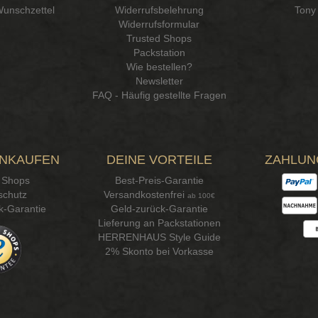
Wunschzettel
Widerrufsbelehrung
Tony 
Widerrufsformular
Trusted Shops
Packstation
Wie bestellen?
Newsletter
FAQ - Häufig gestellte Fragen
INKAUFEN
DEINE VORTEILE
ZAHLUN
 Shops
Best-Preis-Garantie
schutz
Versandkostenfrei
ab 100€
k-Garantie
Geld-zurück-Garantie
Lieferung an Packstationen
HERRENHAUS Style Guide
2% Skonto bei Vorkasse