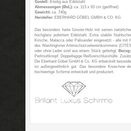
Gestell:
8-teilig aus Edelstahl
Abmessungen (ØxL):
ca. 113 x 93 cm (geöffnet)
Gewicht:
ca. 740g
Hersteller:
EBERHARD GÖBEL GMBH & CO. KG
Das besonders harte Ginster-Holz mit seinen natürlich
hochglanz poliertem Edelstahl. Extra stabile Stahlschie
Kirsche, Malacca oder Palisander eingesetzt - alle mit H
des Washingtoner Artenschutzuebereinkommens (CITES). D
oder ohne Leder sind aus einem Stück gefertigt.
Bezug
Perlmuttknopf. Doppellagige Reißverschlusshülle. Zusätzli
Die Eberhard Göbel GmbH & Co. KG entwickelt besondere 
ist außergewöhnlich gut. Das besondere Know-how des
hochwertige Schirme entwickelt und produziert.