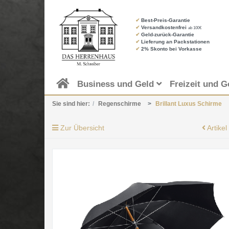
✔
Best-Preis-Garantie
✔
Versandkostenfrei
ab 100€
✔
Geld-zurück-Garantie
✔
Lieferung an Packstationen
✔
2% Skonto bei Vorkasse
Business und Geld
Freizeit und G
Sie sind hier:
Regenschirme
Brillant Luxus Schirme
Zur Übersicht
Artikel