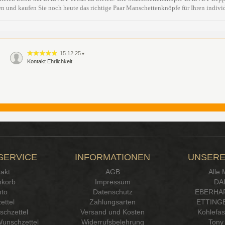
en und kaufen Sie noch heute das richtige Paar Manschettenknöpfe für Ihren individ
15.12.25
▼
Kontakt Ehrlichkeit
SERVICE
INFORMATIONEN
UNSERE
akt
AGB
Alle
korb
Impressum
DA
to
Datenschutz
EBERHA
ettel
Zahlungsarten
ETTINGE
chzettel
Versand und Kosten
Kohlefa
Wunschzettel
Widerrufsbelehrung
Tony 