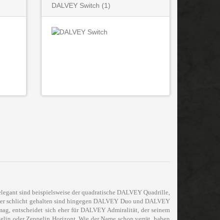
DALVEY Switch
(1)
ant sind beispielsweise der quadratische DALVEY Quadrille,
. Eher schlicht gehalten sind hingegen DALVEY Duo und DALVEY
mag, entscheidet sich eher für DALVEY Admiralität, der seinem
in oder Zeppelin Horizont. Wie der Name schon verrät, haben