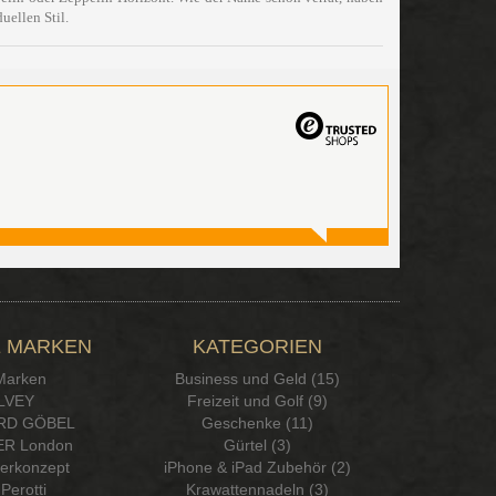
uellen Stil.
 MARKEN
KATEGORIEN
 Marken
Business und Geld (15)
LVEY
Freizeit und Golf (9)
RD GÖBEL
Geschenke (11)
R London
Gürtel (3)
serkonzept
iPhone & iPad Zubehör (2)
Perotti
Krawattennadeln (3)