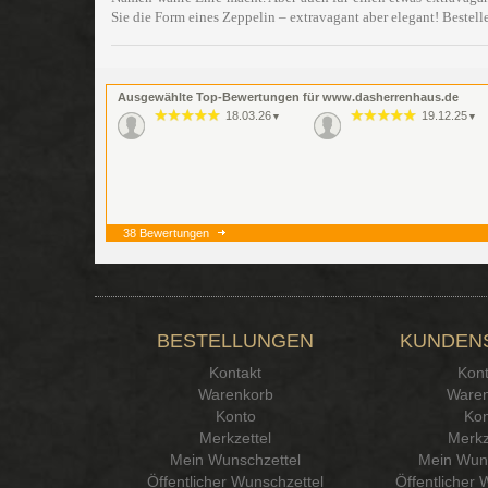
Sie die Form eines Zeppelin – extravagant aber elegant! Bestell
Ausgewählte Top-Bewertungen für www.dasherrenhaus.de
18.03.26
19.12.25
▼
▼
38 Bewertungen
BESTELLUNGEN
KUNDEN
Kontakt
Kont
Warenkorb
Waren
Konto
Kon
Merkzettel
Merkz
Mein Wunschzettel
Mein Wuns
Öffentlicher Wunschzettel
Öffentlicher 