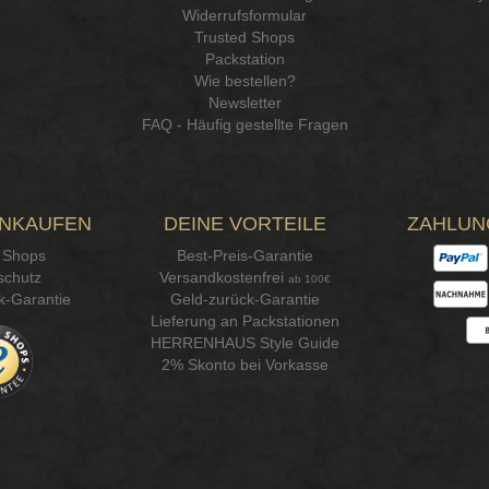
Widerrufsformular
Trusted Shops
Packstation
Wie bestellen?
Newsletter
FAQ - Häufig gestellte Fragen
INKAUFEN
DEINE VORTEILE
ZAHLUN
 Shops
Best-Preis-Garantie
schutz
Versandkostenfrei
ab 100€
k-Garantie
Geld-zurück-Garantie
Lieferung an Packstationen
HERRENHAUS Style Guide
2% Skonto bei Vorkasse