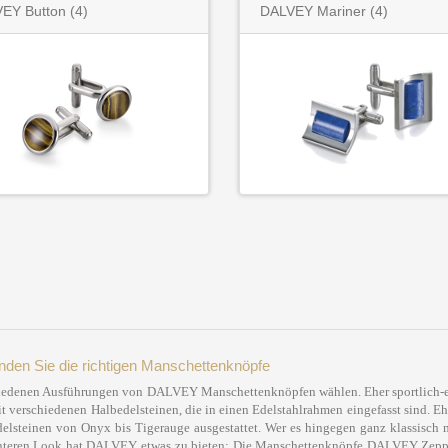
EY Button
(4)
DALVEY Mariner
(4)
en Sie die richtigen Manschettenknöpfe
enen Ausführungen von DALVEY Manschettenknöpfen wählen. Eher sportlich-eleg
 verschiedenen Halbedelsteinen, die in einen Edelstahlrahmen eingefasst sind
delsteinen von Onyx bis Tigerauge ausgestattet. Wer es hingegen ganz klassisch 
anteren Look hat DALVEY etwas zu bieten: Die Manschettenknöpfe DALVEY Zeppel