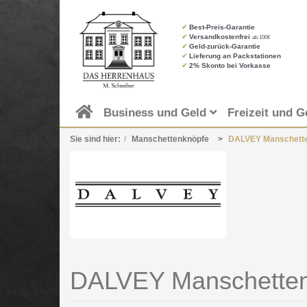
✔
Best-Preis-Garantie
✔
Versandkostenfrei
ab 100€
✔
Geld-zurück-Garantie
✔
Lieferung an Packstationen
✔
2% Skonto bei Vorkasse
Business und Geld
Freizeit und G
Sie sind hier:
Manschettenknöpfe
DALVEY Manschett
DALVEY Manschette