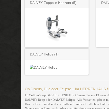
DALVEY Zeppelin Horizont
(5)
DALV
DALVEY Helios
(1)
Ob Discus, Duo oder Eclipse – Im HERRENHAUS find
Im Online-Shop DAS HERRENHAUS können Sie aus 13 verschied
DALVEY Repp oder DALVEY Eclipse. Alle Varianten gibt es mit
Discus. Beide rund und ebenfalls mit unterschiedlichen Halbe
Namen wahre Ehre macht. Aber auch für einen etwas extravag