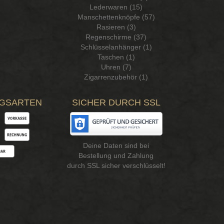
Lederwaren (15)
Manschettenknöpfe (57)
Rasieren (3)
Regenschirme (37)
Schlüsselanhänger (1)
Taschen (1)
Uhren (7)
Zigarrenzubehör (1)
GSARTEN
SICHER DURCH SSL
Deine Daten sind bei
Bestellung und Zahlung
durch SSL sicher verschlüsselt!