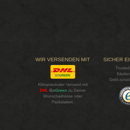
WIR VERSENDEN MIT
SICHER E
Trusted
Käufer
Geld-zurüc
Klimaneutraler Versand mit
DHL
Go
Green
zu Deiner
Wunschadresse oder
Packstation
.