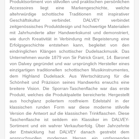
Produktsortiment von stilvollen und praktischen persönlichen
Accessoires liegt eine Markengeschichte, welche
altehrwürdige schottische Traditionen mit inspirativer
Geschäftskultur verbindet. DALVEY verbindet
zeitgenössisches Produktdesign und hochwertige Materialien
mit Jahrhunderte alter Handwerkskunst und demonstriert,
wie durch Kreativität in Verbindung mit Begeisterung eine
Erfolgsgeschichte entstehen kann, begleitet von den
eindringlichen Klängen schottischer Dudelsackmusik. Das
Unternehmen wurde 1879 von Sir Patrick Grant, 14. Baronet
von Dalvey gegründet und war ursprünglich Hersteller eines
einzigartigen traditionellen schottischen Musikinstrumentes,
dem Highland Dudelsack. Aus Wertschätzung für die
Schönheit und Präzision seines Handwerks erwuchs eine
breitere Vision. Die Sporran-Taschenflache war das erste
Produkt, welches die Produktpalette bereicherte. Hergestellt
aus hochglanz poliertem rostfreiem Edelstahl in der
klassischen runden Form war diese moderne stilvolle
Version die Antwort auf die klassischen Trinkflaschen. Diese
Taschenflasche ist seitdem ein Klassiker im DALVEY-
Sortiment und ein wahrer Verkaufserfolg. Über Jahrzehnte
der Entwicklung hat DALVEY danach gestrebt dem
anspruchsvollen modernen Herren ein umfassendes