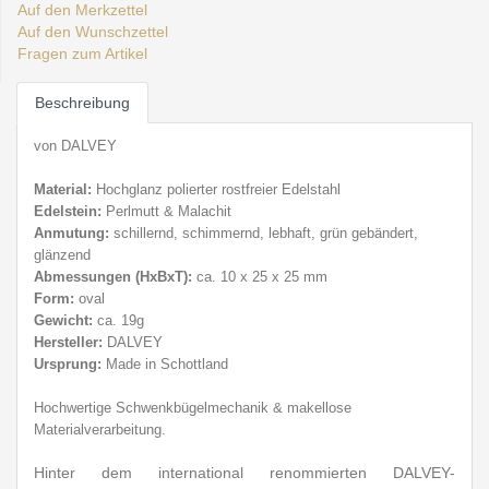
Auf den Merkzettel
Auf den Wunschzettel
Fragen zum Artikel
Beschreibung
von DALVEY
Material:
Hochglanz polierter rostfreier E
delstahl
Edelstein:
Perlmutt & Malachit
Anmutung:
schillernd, schimmernd, lebhaft, grün gebändert,
glänzend
Abmessungen (HxBxT):
ca. 10 x 25 x 25 mm
Form:
oval
Gewicht:
ca. 19g
Hersteller:
DALVEY
Ursprung:
Made in Schottland
Hochwertige Schwenkbü
gelmechanik & makellose
Materialverarbeitung.
Hinter dem international renommierten DALVEY-