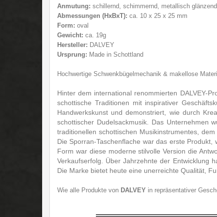
Anmutung:
schillernd, schimmernd, metallisch glänzen
Abmessungen (HxBxT):
ca. 10 x 25 x 25 mm
Form:
oval
Gewicht:
ca. 19g
Hersteller:
DALVEY
Ursprung:
Made in Schottland
Hochwertige Schwenkbü
gelmechanik & makellose Materi
Hinter dem international renommierten DALVEY-Prod
schottische Traditionen mit inspirativer Geschäft
Handwerkskunst und demonstriert, wie durch Kreati
schottischer Dudelsackmusik. Das Unternehmen wur
traditionellen schottischen Musikinstrumentes, de
Die Sporran-Taschenflache war das erste Produkt, w
Form war diese moderne stilvolle Version die Antwo
Verkaufserfolg. Über Jahrzehnte der Entwicklung
Die Marke bietet heute eine unerreichte Qualität, Fu
Wie alle Produkte von
DALVEY
in repräsentativer Ges