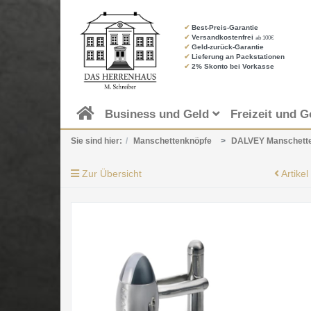
✔
Best-Preis-Garantie
✔
Versandkostenfrei
ab 100€
✔
Geld-zurück-Garantie
✔
Lieferung an Packstationen
✔
2% Skonto bei Vorkasse
Business und Geld
Freizeit und G
Sie sind hier:
Manschettenknöpfe
DALVEY Manschett
Zur Übersicht
Artikel