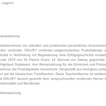
d, magisch
alverarbeitung.
uktsortiment von stilvollen und praktischen persönlichen Accessoires
skultur verbindet. DALVEY verbindet zeitgenössisches Produktdesign 
vität in Verbindung mit Begeisterung eine Erfolgsgeschichte entste
de 1879 von Sir Patrick Grant, 14. Baronet von Dalvey gegründet un
m Highland Dudelsack. Aus Wertschätzung für die Schönheit und Präzis
elches die Produktpalette bereicherte. Hergestellt aus hochglanz polie
rt auf die klassischen Trinkflaschen. Diese Taschenflasche ist seitd
 hat DALVEY danach gestrebt dem anspruchsvollen modernen Herren e
nktionalität und Bandbreite.
chenkverpackung.