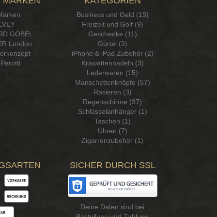
 MARKEN
KATEGORIEN
 Marken
Business und Geld (15)
LVEY
Freizeit und Golf (9)
RD GÖBEL
Geschenke (11)
R London
Gürtel (3)
serkonzept
iPhone & iPad Zubehör (2)
Perotti
Krawattennadeln (3)
Lederwaren (15)
Manschettenknöpfe (57)
Rasieren (3)
Regenschirme (37)
Schlüsselanhänger (1)
Taschen (1)
Uhren (7)
Zigarrenzubehör (1)
GSARTEN
SICHER DURCH SSL
Deine Daten sind bei
Bestellung und Zahlung