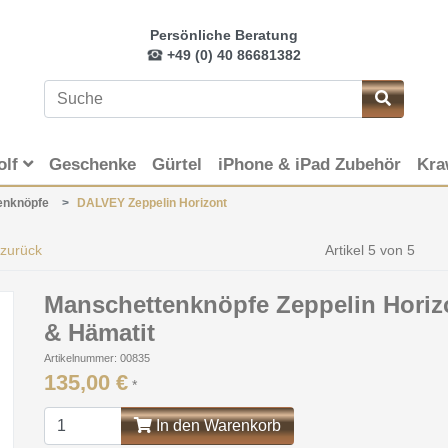
Persönliche Beratung
+49 (0) 40 86681382
olf
Geschenke
Gürtel
iPhone & iPad Zubehör
Kra
enknöpfe
DALVEY Zeppelin Horizont
 zurück
Artikel 5 von 5
Manschettenknöpfe Zeppelin Horiz
& Hämatit
Artikelnummer: 00835
135,00 €
*
In den Warenkorb