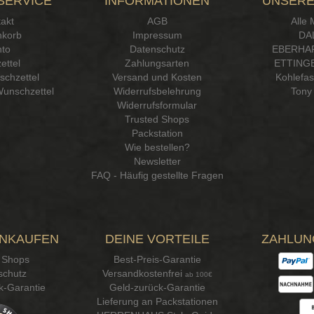
SERVICE
INFORMATIONEN
UNSERE
akt
AGB
Alle
korb
Impressum
DA
to
Datenschutz
EBERHA
ettel
Zahlungsarten
ETTINGE
chzettel
Versand und Kosten
Kohlefa
Wunschzettel
Widerrufsbelehrung
Tony 
Widerrufsformular
Trusted Shops
Packstation
Wie bestellen?
Newsletter
FAQ - Häufig gestellte Fragen
INKAUFEN
DEINE VORTEILE
ZAHLUN
 Shops
Best-Preis-Garantie
schutz
Versandkostenfrei
ab 100€
k-Garantie
Geld-zurück-Garantie
Lieferung an Packstationen