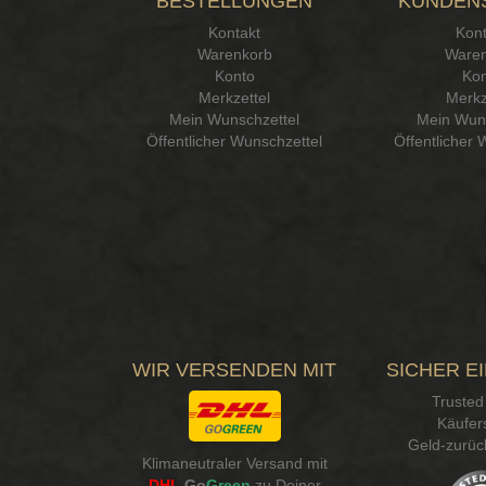
BESTELLUNGEN
KUNDEN
Kontakt
Kont
Warenkorb
Waren
Konto
Kon
Merkzettel
Merkz
Mein Wunschzettel
Mein Wuns
Öffentlicher Wunschzettel
Öffentlicher 
WIR VERSENDEN MIT
SICHER E
Trusted
Käufer
Geld-zurüc
Klimaneutraler Versand mit
DHL
Go
Green
zu Deiner