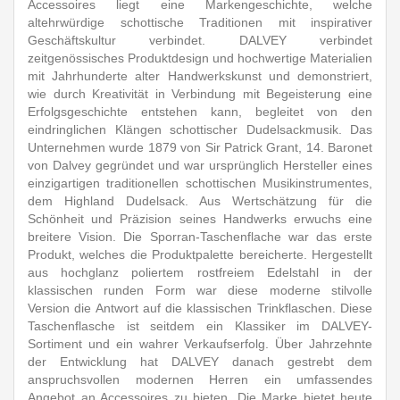
Accessoires liegt eine Markengeschichte, welche
altehrwürdige schottische Traditionen mit inspirativer
Geschäftskultur verbindet. DALVEY verbindet
zeitgenössisches Produktdesign und hochwertige Materialien
mit Jahrhunderte alter Handwerkskunst und demonstriert,
wie durch Kreativität in Verbindung mit Begeisterung eine
Erfolgsgeschichte entstehen kann, begleitet von den
eindringlichen Klängen schottischer Dudelsackmusik. Das
Unternehmen wurde 1879 von Sir Patrick Grant, 14. Baronet
von Dalvey gegründet und war ursprünglich Hersteller eines
einzigartigen traditionellen schottischen Musikinstrumentes,
dem Highland Dudelsack. Aus Wertschätzung für die
Schönheit und Präzision seines Handwerks erwuchs eine
breitere Vision. Die Sporran-Taschenflache war das erste
Produkt, welches die Produktpalette bereicherte. Hergestellt
aus hochglanz poliertem rostfreiem Edelstahl in der
klassischen runden Form war diese moderne stilvolle
Version die Antwort auf die klassischen Trinkflaschen. Diese
Taschenflasche ist seitdem ein Klassiker im DALVEY-
Sortiment und ein wahrer Verkaufserfolg. Über Jahrzehnte
der Entwicklung hat DALVEY danach gestrebt dem
anspruchsvollen modernen Herren ein umfassendes
Angebot an Accessoires zu bieten. Die Marke bietet heute