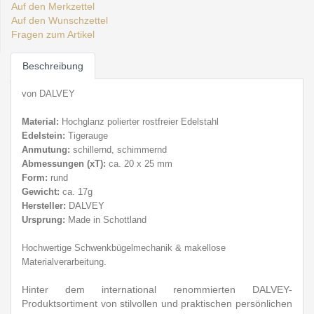
Auf den Merkzettel
Auf den Wunschzettel
Fragen zum Artikel
Beschreibung
von DALVEY
Material:
Hochglanz polierter rostfreier E
delstahl
Edelstein:
Tigerauge
Anmutung:
schillernd, schimmernd
Abmessungen (
xT):
ca. 20 x 25 mm
Form:
rund
Gewicht:
ca. 17g
Hersteller:
DALVEY
Ursprung:
Made in Schottland
Hochwertige Schwenkbü
gelmechanik & makellose
Materialverarbeitung.
Hinter dem international renommierten DALVEY-
Produktsortiment von stilvollen und praktischen persönlichen