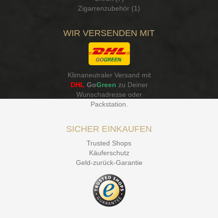
Zigarrenzubehör (1)
WIR VERSENDEN MIT
Klimaneutraler Versand mit
DHL
Go
Green
zu Deiner
Wunschadresse oder
Packstation
.
SICHER EINKAUFEN
Trusted Shops
Käuferschutz
Geld-zurück-Garantie