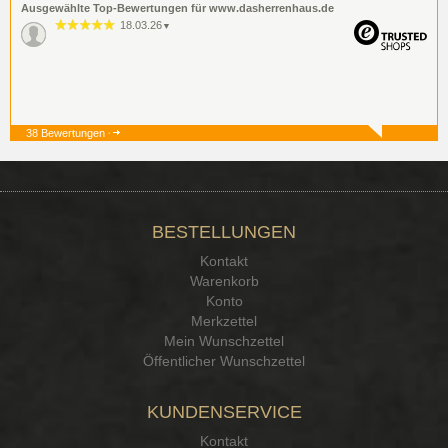
Ausgewählte Top-Bewertungen für www.dasherrenhaus.de
18.03.26
▼
38 Bewertungen
19.12.25
▼
BESTELLUNGEN
15.12.25
▼
Kontakt
Kontakt Ehrlichkeit
Warenkorb
Konto
Merkzettel
Mein Wunschzettel
Öffentlicher Wunschzettel
KUNDENSERVICE
Kontakt