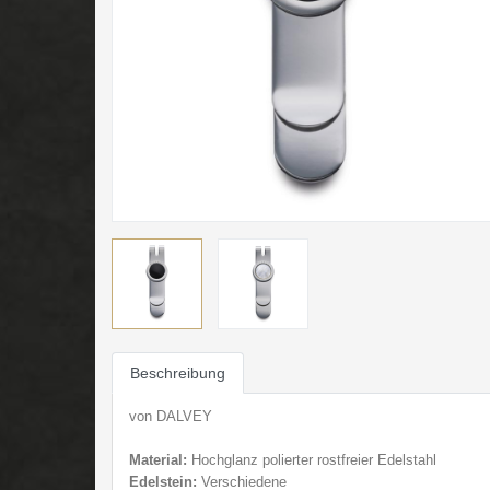
Beschreibung
von DALVEY
Material:
Hochglanz polierter rostfreier E
delstahl
Edelstein:
Verschiedene