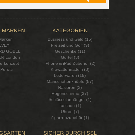
 MARKEN
KATEGORIEN
 Marken
Business und Geld (15)
LVEY
Freizeit und Golf (9)
RD GÖBEL
Geschenke (11)
R London
Gürtel (3)
serkonzept
iPhone & iPad Zubehör (2)
Perotti
Krawattennadeln (3)
Lederwaren (15)
Manschettenknöpfe (57)
Rasieren (3)
Regenschirme (37)
Schlüsselanhänger (1)
Taschen (1)
Uhren (7)
Zigarrenzubehör (1)
GSARTEN
SICHER DURCH SSL