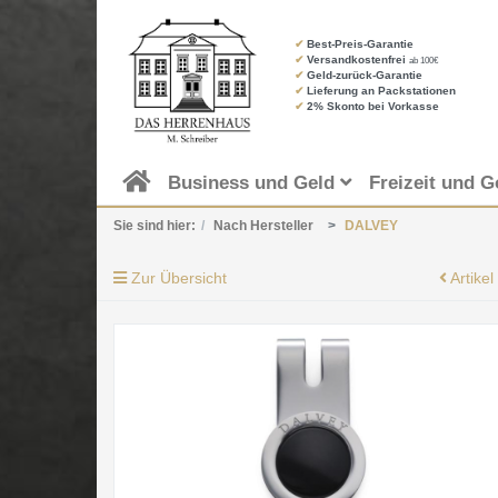
✔
Best-Preis-Garantie
✔
Versandkostenfrei
ab 100€
✔
Geld-zurück-Garantie
✔
Lieferung an Packstationen
✔
2% Skonto bei Vorkasse
Business und Geld
Freizeit und G
Sie sind hier:
Nach Hersteller
DALVEY
Zur Übersicht
Artikel