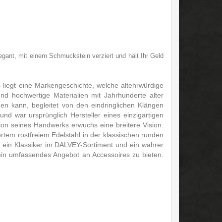
gant, mit einem Schmuckstein verziert und hält Ihr Geld
 liegt eine Markengeschichte, welche altehrwürdige
und hochwertige Materialien mit Jahrhunderte alter
hen kann, begleitet von den eindringlichen Klängen
d war ursprünglich Hersteller eines einzigartigen
ion seines Handwerks erwuchs eine breitere Vision.
rtem rostfreiem Edelstahl in der klassischen runden
em ein Klassiker im DALVEY-Sortiment und ein wahrer
in umfassendes Angebot an Accessoires zu bieten.