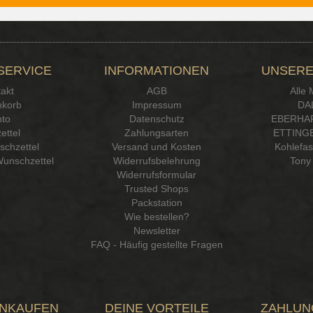
SERVICE
INFORMATIONEN
UNSERE
akt
AGB
Alle
korb
Impressum
DA
to
Datenschutz
EBERHA
ettel
Zahlungsarten
ETTINGE
chzettel
Versand und Kosten
Kohlefa
Wunschzettel
Widerrufsbelehrung
Tony 
Widerrufsformular
Trusted Shops
Packstation
Wie bestellen?
Newsletter
FAQ - Häufig gestellte Fragen
INKAUFEN
DEINE VORTEILE
ZAHLUN