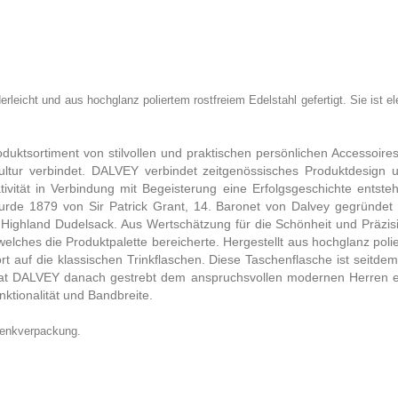
t und aus hochglanz poliertem rostfreiem Edelstahl gefertigt. Sie ist ele
uktsortiment von stilvollen und praktischen persönlichen Accessoires
skultur verbindet. DALVEY verbindet zeitgenössisches Produktdesign 
vität in Verbindung mit Begeisterung eine Erfolgsgeschichte entste
de 1879 von Sir Patrick Grant, 14. Baronet von Dalvey gegründet un
m Highland Dudelsack. Aus Wertschätzung für die Schönheit und Präzis
elches die Produktpalette bereicherte. Hergestellt aus hochglanz polie
rt auf die klassischen Trinkflaschen. Diese Taschenflasche ist seitd
 hat DALVEY danach gestrebt dem anspruchsvollen modernen Herren e
nktionalität und Bandbreite.
chenkverpackung.