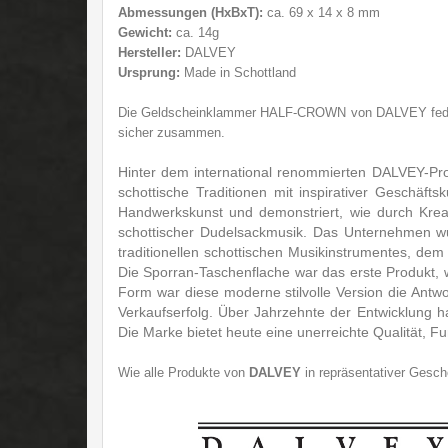
Abmessungen (HxBxT):
ca. 69 x 14 x 8 mm
Gewicht:
ca. 14g
Hersteller:
DALVEY
Ursprung:
Made in Schottland
Die Geldscheinklammer HALF-CROWN von DALVEY federleich
sicher zusammen.
Hinter dem international renommierten DALVEY-Prod
schottische Traditionen mit inspirativer Geschäft
Handwerkskunst und demonstriert, wie durch Kreati
schottischer Dudelsackmusik. Das Unternehmen wur
traditionellen schottischen Musikinstrumentes, de
Die Sporran-Taschenflache war das erste Produkt, w
Form war diese moderne stilvolle Version die Antwo
Verkaufserfolg. Über Jahrzehnte der Entwicklung
Die Marke bietet heute eine unerreichte Qualität, Fu
Wie alle Produkte von
DALVEY
in repräsentativer Ges