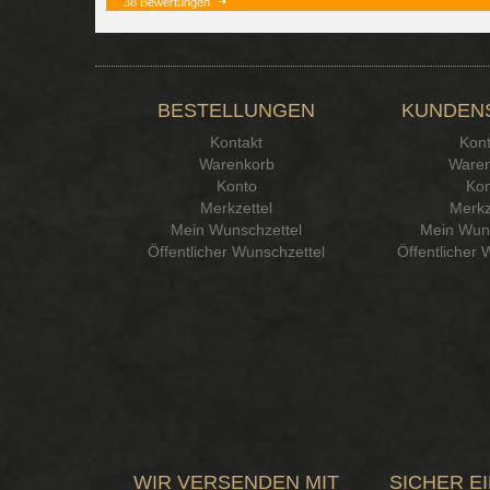
38 Bewertungen
BESTELLUNGEN
KUNDEN
Kontakt
Kont
Warenkorb
Waren
Konto
Kon
Merkzettel
Merkz
Mein Wunschzettel
Mein Wuns
Öffentlicher Wunschzettel
Öffentlicher 
WIR VERSENDEN MIT
SICHER E