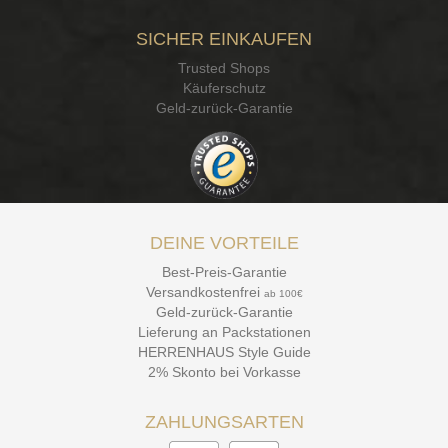
SICHER EINKAUFEN
Trusted Shops
Käuferschutz
Geld-zurück-Garantie
DEINE VORTEILE
Best-Preis-Garantie
Versandkostenfrei
ab 100€
Geld-zurück-Garantie
Lieferung an Packstationen
HERRENHAUS Style Guide
2% Skonto bei Vorkasse
ZAHLUNGSARTEN