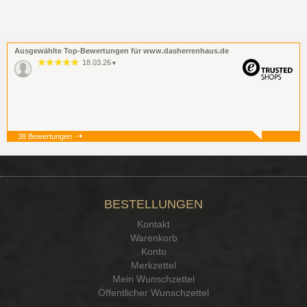
Ausgewählte Top-Bewertungen für www.dasherrenhaus.de
18.03.26
▼
38 Bewertungen
19.12.25
▼
BESTELLUNGEN
15.12.25
▼
Kontakt
Kontakt Ehrlichkeit
Warenkorb
Konto
Merkzettel
Mein Wunschzettel
Öffentlicher Wunschzettel