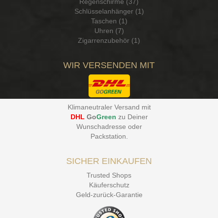
Regenschirme (37)
Schlüsselanhänger (1)
Taschen (1)
Uhren (7)
Zigarrenzubehör (1)
WIR VERSENDEN MIT
Klimaneutraler Versand mit
DHL
Go
Green
zu Deiner
Wunschadresse oder
Packstation
.
SICHER EINKAUFEN
Trusted Shops
Käuferschutz
Geld-zurück-Garantie