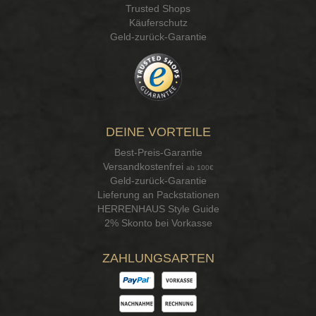
Trusted Shops
Käuferschutz
Geld-zurück-Garantie
DEINE VORTEILE
Best-Preis-Garantie
Versandkostenfrei
ab 100€
Geld-zurück-Garantie
Lieferung an Packstationen
HERRENHAUS Style Guide
2% Skonto bei Vorkasse
ZAHLUNGSARTEN