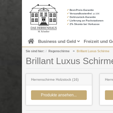
✔
Best-Preis-Garantie
✔
Versandkostenfrei
ab 100€
✔
Geld-zurück-Garantie
✔
Lieferung an Packstationen
✔
2% Skonto bei Vorkasse
Business und Geld
Freizeit und G
Sie sind hier:
Regenschirme
Brillant Luxus Schirme
Brillant Luxus Schirm
Herrenschirme Holzstock
(16)
Herr
Produkte ansehen...