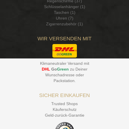
Regenschirme (37)
Schlüsselanhänger (1)
Taschen (1)
Uhren (7)
Zigarrenzubehör (1)
WIR VERSENDEN MIT
Klimaneutraler Versand mit
DHL
Go
Green
zu Deiner
Wunschadresse oder
Packstation
.
SICHER EINKAUFEN
Trusted Shops
Käuferschutz
Geld-zurück-Garantie