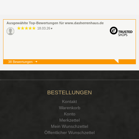
Ausgewählte Top-Bewertungen für www.dasherrenhaus.de
18.03.26
▼
38 Bewertungen
19.12.25
▼
BESTELLUNGEN
15.12.25
▼
Kontakt
Kontakt Ehrlichkeit
Warenkorb
Konto
Merkzettel
Mein Wunschzettel
Öffentlicher Wunschzettel