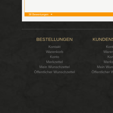
38 Bewertungen
BESTELLUNGEN
KUNDEN
Kontakt
Kont
Warenkorb
Waren
Konto
Kon
Merkzettel
Merkz
Mein Wunschzettel
Mein Wuns
Öffentlicher Wunschzettel
Öffentlicher 