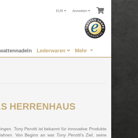
EUR
Anmelden
wattennadeln
Lederwaren
Mehr
i DAS HERRENHAUS
ngen. Tony Perotti ist bekannt für innovative Produkte
 Jahren. Von Beginn an war
Tony Perotti
's Ziel, seine