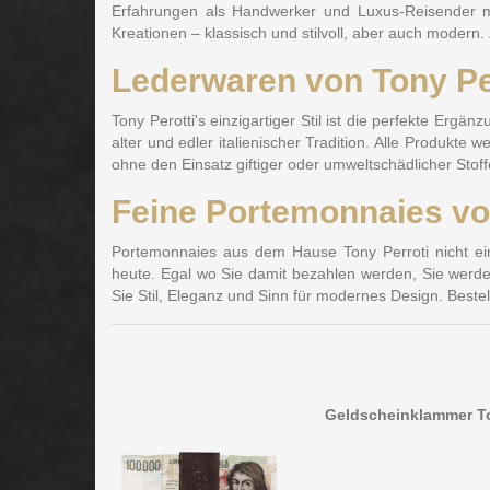
Erfahrungen als Handwerker und Luxus-Reisender mit
Kreationen – klassisch und stilvoll, aber auch moder
Lederwaren von Tony Per
Tony Perotti's einzigartiger Stil ist die perfekte Er
alter und edler italienischer Tradition. Alle Produkte
ohne den Einsatz giftiger oder umweltschädlicher Stof
Feine Portemonnaies von 
Portemonnaies aus dem Hause Tony Perroti nicht ei
heute. Egal wo Sie damit bezahlen werden, Sie werde
Sie Stil, Eleganz und Sinn für modernes Design. Bes
Geldscheinklammer To