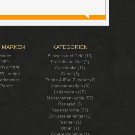
 MARKEN
KATEGORIEN
 Marken
Business und Geld (15)
LVEY
Freizeit und Golf (9)
RD GÖBEL
Geschenke (11)
R London
Gürtel (3)
serkonzept
iPhone & iPad Zubehör (2)
Perotti
Krawattennadeln (3)
Lederwaren (15)
Manschettenknöpfe (57)
Rasieren (3)
Regenschirme (37)
Schlüsselanhänger (1)
Taschen (1)
Uhren (7)
Zigarrenzubehör (1)