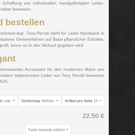
Schaffung von individuellen, handgefertigten Leder-
arakter beweisen.
 bestellen
chönheit legt.
Tony Perotti
steht für Leder Handwerk in
klusives Gerbverfahren auf Basis pflanzlicher Extrakte,
prüft, bevor es in den Verkauf gegeben wird.
gant
trebenswertes Accessoire für den modernen Mann von
instem italienischem Leder von Tony Perotti beweisen
HAUS.
t
Liste
Sortierung:
Wählen
Artikel pro Seite
10
22,50 €
Farbe Variante wählen