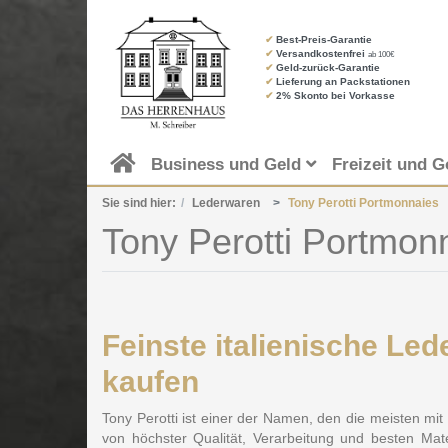
✔
Best-Preis-Garantie
✔
Versandkostenfrei
ab 100€
✔
Geld-zurück-Garantie
✔
Lieferung an Packstationen
✔
2% Skonto bei Vorkasse
Business und Geld
Freizeit und G
Sie sind hier:
Lederwaren
Tony Perotti Portmonnaies
Tony Perotti Portmon
Feinste italienische L
kaufen
Tony Perotti ist einer der Namen, den die meisten mit
von höchster Qualität, Verarbeitung und besten M