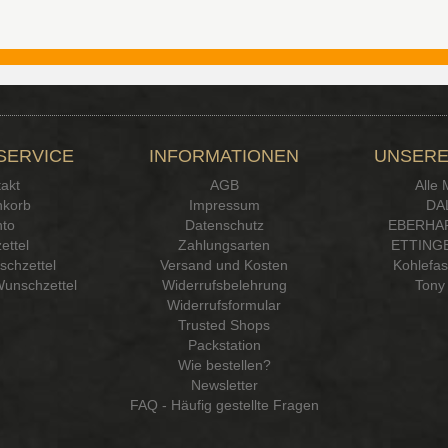
SERVICE
INFORMATIONEN
UNSERE
akt
AGB
Alle
korb
Impressum
DA
to
Datenschutz
EBERHA
ettel
Zahlungsarten
ETTINGE
chzettel
Versand und Kosten
Kohlefa
Wunschzettel
Widerrufsbelehrung
Tony 
Widerrufsformular
Trusted Shops
Packstation
Wie bestellen?
Newsletter
FAQ - Häufig gestellte Fragen