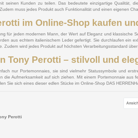
 seinen Kunden zu teilen. Das bedeutete einzigartige Qualität, die 
n. Zudem muss jedes Produkt auch Funktionalität und einen eigenen Ch
otti im Online-Shop kaufen und
gänzung für jeden modernen Mann, der Wert auf Eleganz und klassische S
 werden aus echtem italienischem Leder gefertigt. Sie durchlaufen ein ex
fe. Zudem wird jedes Produkt auf höchsten Verarbeitungsstandard über
Tony Perotti – stilvoll und ele
nfach nur Portemonnaies, sie sind vielmehr Statussymbole und ers
n die Aufmerksamkeit auf sich ziehen. Mit einem Portemonnaie aus fe
tellen Sie sich eines dieser edlen Stücke im Online-Shop DAS HERREN
Ansich
ny Perotti