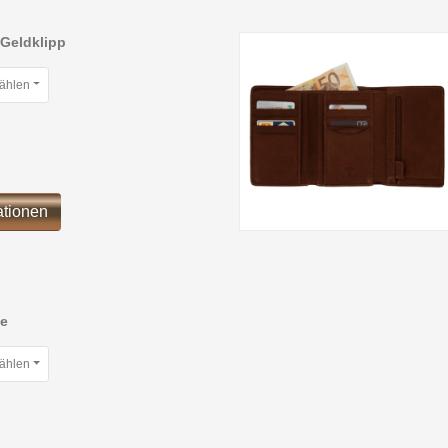
 Geldklipp
wählen
ationen
se
wählen