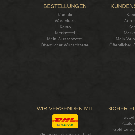
BESTELLUNGEN
KUNDEN
Kontakt
Kont
Warenkorb
Waren
Konto
Kon
Merkzettel
Merkz
Mein Wunschzettel
Mein Wuns
Öffentlicher Wunschzettel
Öffentlicher 
WIR VERSENDEN MIT
SICHER E
Trusted
Käufer
Geld-zurüc
Klimaneutraler Versand mit