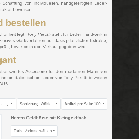
Schaffung von individuellen, handgefertigten Leder-
arakter beweisen.
 bestellen
chönheit legt.
Tony Perotti
steht für Leder Handwerk in
klusives Gerbverfahren auf Basis pflanzlicher Extrakte,
prüft, bevor es in den Verkauf gegeben wird.
gant
trebenswertes Accessoire für den modernen Mann von
instem italienischem Leder von Tony Perotti beweisen
HAUS.
paltig
Sortierung:
Wählen
Artikel pro Seite
100
Herren Geldbörse mit Kleingeldfach
Farbe Variante wählen