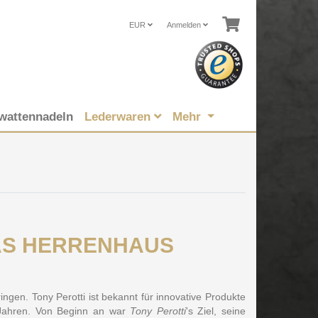
EUR
Anmelden
wattennadeln
Lederwaren
Mehr
i DAS HERRENHAUS
ngen. Tony Perotti ist bekannt für innovative Produkte
 Jahren. Von Beginn an war
Tony Perotti
's Ziel, seine