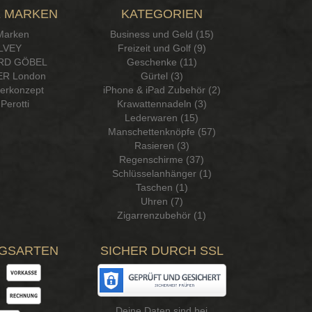
 MARKEN
KATEGORIEN
 Marken
Business und Geld (15)
LVEY
Freizeit und Golf (9)
RD GÖBEL
Geschenke (11)
R London
Gürtel (3)
serkonzept
iPhone & iPad Zubehör (2)
Perotti
Krawattennadeln (3)
Lederwaren (15)
Manschettenknöpfe (57)
Rasieren (3)
Regenschirme (37)
Schlüsselanhänger (1)
Taschen (1)
Uhren (7)
Zigarrenzubehör (1)
GSARTEN
SICHER DURCH SSL
Deine Daten sind bei