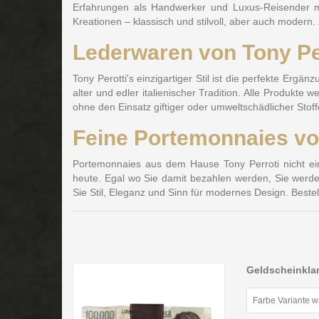
Erfahrungen als Handwerker und Luxus-Reisender mit
Kreationen – klassisch und stilvoll, aber auch moder
Lederwaren von Tony Per
Tony Perotti's einzigartiger Stil ist die perfekte Er
alter und edler italienischer Tradition. Alle Produkte
ohne den Einsatz giftiger oder umweltschädlicher Stof
Feine Portemonnaies von 
Portemonnaies aus dem Hause Tony Perroti nicht ei
heute. Egal wo Sie damit bezahlen werden, Sie werde
Sie Stil, Eleganz und Sinn für modernes Design. Bes
Geldscheinkla
Farbe Variante 