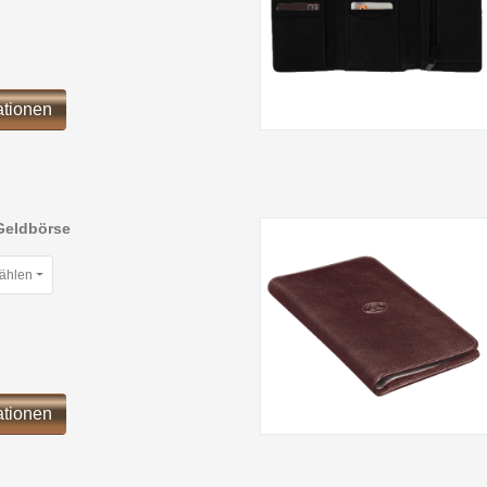
ationen
Geldbörse
wählen
ationen