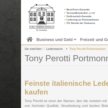
✔
Best-Preis-Garantie
✔
Versandkostenfrei
ab 100€
✔
Geld-zurück-Garantie
✔
Lieferung an Packstationen
✔
2% Skonto bei Vorkasse
Business und Geld
Freizeit und G
Sie sind hier:
Lederwaren
Tony Perotti Portmonnaies
Tony Perotti Portmon
Feinste italienische L
kaufen
Tony Perotti ist einer der Namen, den die meisten mit
von höchster Qualität, Verarbeitung und besten M