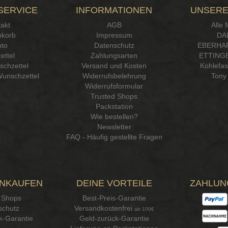
SERVICE
INFORMATIONEN
UNSERE
akt
AGB
Alle
korb
Impressum
DA
to
Datenschutz
EBERHA
ettel
Zahlungsarten
ETTINGE
chzettel
Versand und Kosten
Kohlefa
Wunschzettel
Widerrufsbelehrung
Tony 
Widerrufsformular
Trusted Shops
Packstation
Wie bestellen?
Newsletter
FAQ - Häufig gestellte Fragen
INKAUFEN
DEINE VORTEILE
ZAHLUN
 Shops
Best-Preis-Garantie
schutz
Versandkostenfrei
ab 100€
k-Garantie
Geld-zurück-Garantie