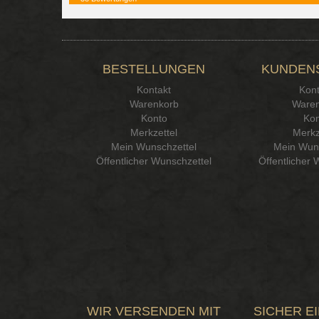
BESTELLUNGEN
KUNDEN
Kontakt
Kont
Warenkorb
Waren
Konto
Kon
Merkzettel
Merkz
Mein Wunschzettel
Mein Wuns
Öffentlicher Wunschzettel
Öffentlicher 
WIR VERSENDEN MIT
SICHER E