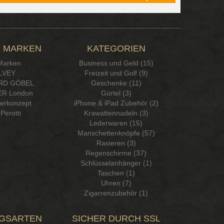
 MARKEN
KATEGORIEN
 Marken
Business und Geld (15)
LVEY
Freizeit und Golf (9)
RD GÖBEL
Geschenke (11)
R London
Gürtel (3)
serkonzept
iPhone & iPad Zubehör (2)
Perotti
Krawattennadeln (3)
Lederwaren (15)
Manschettenknöpfe (57)
Rasieren (3)
Regenschirme (37)
Schlüsselanhänger (1)
Taschen (1)
Uhren (7)
Zigarrenzubehör (1)
GSARTEN
SICHER DURCH SSL