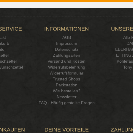
SERVICE
INFORMATIONEN
UNSERE
akt
AGB
Alle
korb
Impressum
DA
to
Datenschutz
EBERHA
ettel
Zahlungsarten
ETTINGE
chzettel
Versand und Kosten
Kohlefa
Wunschzettel
Widerrufsbelehrung
Tony 
Widerrufsformular
Trusted Shops
Packstation
Wie bestellen?
Newsletter
FAQ - Häufig gestellte Fragen
INKAUFEN
DEINE VORTEILE
ZAHLUN