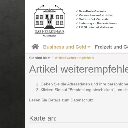
✔
Best-Preis-Garantie
✔
Versandkostenfrei
ab 100€
✔
Geld-zurück-Garantie
✔
Lieferung an Packstationen
✔
2% Skonto bei Vorkasse
Business und Geld
Freizeit und G
Sie sind hier:
Artikel weiterempfehlen
Artikel weiterempfehl
Geben Sie die Adressdaten und Ihre persönliche
Klicken Sie auf "Empfehlung abschicken", um di
Lesen Sie Details zum
Datenschutz
Karte an: