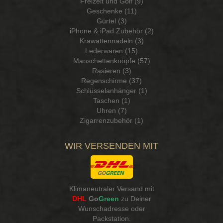
Freizeit und Golf (9)
Geschenke (11)
Gürtel (3)
iPhone & iPad Zubehör (2)
Krawattennadeln (3)
Lederwaren (15)
Manschettenknöpfe (57)
Rasieren (3)
Regenschirme (37)
Schlüsselanhänger (1)
Taschen (1)
Uhren (7)
Zigarrenzubehör (1)
WIR VERSENDEN MIT
Klimaneutraler Versand mit
DHL
Go
Green
zu Deiner
Wunschadresse oder
Packstation
.