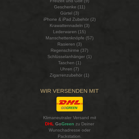
Freizeit und Golf (9)
Geschenke (11)
Gürtel (3)
iPhone & iPad Zubehör (2)
Krawattennadeln (3)
Lederwaren (15)
Manschettenknöpfe (57)
Rasieren (3)
Regenschirme (37)
Schlüsselanhänger (1)
Taschen (1)
Uhren (7)
Zigarrenzubehör (1)
WIR VERSENDEN MIT
Klimaneutraler Versand mit
DHL
Go
Green
zu Deiner
Wunschadresse oder
Packstation
.